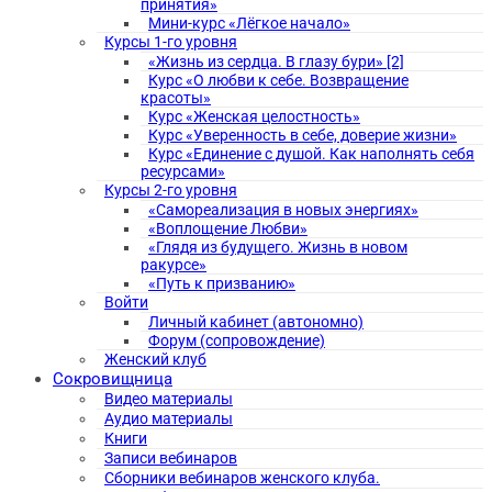
принятия»
Мини-курс «Лёгкое начало»
Курсы 1-го уровня
«Жизнь из сердца. В глазу бури» [2]
Курс «О любви к себе. Возвращение
красоты»
Курс «Женская целостность»
Курс «Уверенность в себе, доверие жизни»
Курс «Единение с душой. Как наполнять себя
ресурсами»
Курсы 2-го уровня
«Самореализация в новых энергиях»
«Воплощение Любви»
«Глядя из будущего. Жизнь в новом
ракурсе»
«Путь к призванию»
Войти
Личный кабинет (автономно)
Форум (сопровождение)
Женский клуб
Сокровищница
Видео материалы
Аудио материалы
Книги
Записи вебинаров
Сборники вебинаров женского клуба.