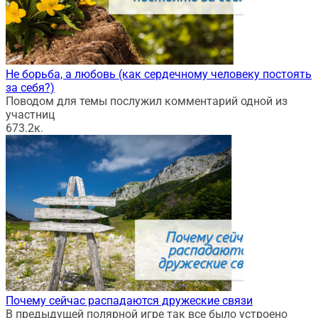
Не борьба, а любовь (как сердечному человеку постоять
за себя?)
Поводом для темы послужил комментарий одной из
участниц
67
3.2к.
Почему сейчас распадаются дружеские связи
В предыдущей полярной игре так все было устроено