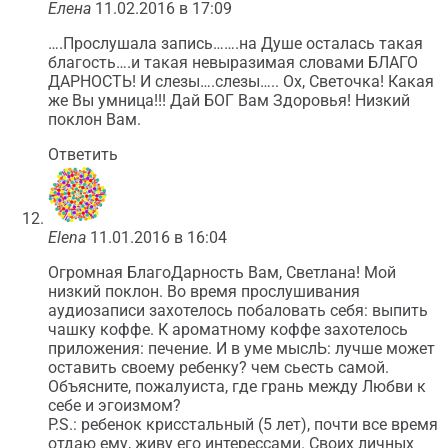
Елена
11.02.2016 в 17:09
….Прослушала запись…….на Душе осталась такая
благость….и такая невыразимая словами БЛАГО
ДАРНОСТЬ! И слезы….слезы….. Ох, Светочка! Какая
же Вы умница!!! Дай БОГ Вам Здоровья! Низкий
поклон Вам.
Ответить
Elena
11.01.2016 в 16:04
Огромная БлагоДарность Вам, Светлана! Мой
низкий поклон. Во время прослушивания
аудиозаписи захотелось побаловать себя: выпить
чашку коффе. К ароматному коффе захотелось
приложения: печение. И в уме мыслЬ: лучше может
оставить своему ребенку? чем сьесть самой.
Объясните, пожалуиста, где грань между Любви к
себе и эгоизмом?
P.S.: ребенок крисстальный (5 лет), почти все время
отдаю ему, живу его интерессами. Своих личных