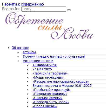
Перейти к содержанию
Search for:
Об авторе
Отзывы
Почему я не даю личных консультаций
Авторские встречи
18 января 2026
24 мая 2025
«Твоя Сила творения»
«Мощь твоей души»
«Раскрытие многомерного сердца»
Зимняя встреча в Москве 10.01.2025
«Пребывай и празднуй»
«Раздвигая границы»
«Славься, Жизнь!»
«Свобода быть Собой»
«Новая Жизнь»