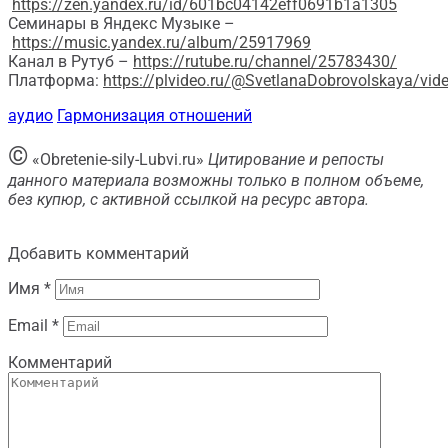
https://zen.yandex.ru/id/601bc04142eff0691b1a1305
Семинары в Яндекс Музыке –
https://music.yandex.ru/album/25917969
Канал в Рутуб –
https://rutube.ru/channel/25783430/
Платформа:
https://plvideo.ru/@SvetlanaDobrovolskaya/vid
аудио
Гармонизация отношений
©
«Obretenie-sily-Lubvi.ru»
Цитирование и репосты
данного материала возможны только в полном объеме,
без купюр, с активной ссылкой на ресурс автора.
Добавить комментарий
Имя
*
Email
*
Комментарий