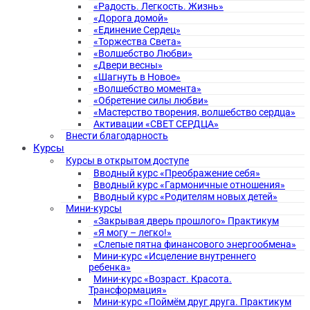
«Радость. Легкость. Жизнь»
«Дорога домой»
«Единение Сердец»
«Торжества Света»
«Волшебство Любви»
«Двери весны»
«Шагнуть в Новое»
«Волшебство момента»
«Обретение силы любви»
«Мастерство творения, волшебство сердца»
Активации «СВЕТ СЕРДЦА»
Внести благодарность
Курсы
Курсы в открытом доступе
Вводный курс «Преображение себя»
Вводный курс «Гармоничные отношения»
Вводный курс «Родителям новых детей»
Мини-курсы
«Закрывая дверь прошлого» Практикум
«Я могу – легко!»
«Слепые пятна финансового энергообмена»
Мини-курс «Исцеление внутреннего
ребенка»
Мини-курс «Возраст. Красота.
Трансформация»
Мини-курс «Поймём друг друга. Практикум