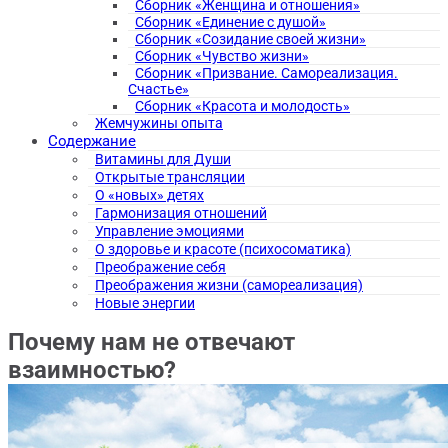
Сборник «Женщина и отношения»
Сборник «Единение с душой»
Сборник «Созидание своей жизни»
Сборник «Чувство жизни»
Сборник «Призвание. Самореализация.
Счастье»
Сборник «Красота и молодость»
Жемчужины опыта
Содержание
Витамины для Души
Открытые трансляции
О «новых» детях
Гармонизация отношений
Управление эмоциями
О здоровье и красоте (психосоматика)
Преображение себя
Преображения жизни (самореализация)
Новые энергии
Почему нам не отвечают
взаимностью?