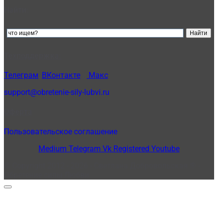
Найти:
Техподдержка:
Телеграм
,
ВКонтакте
и
Макс
support@obretenie-sily-lubvi.ru
Оферта
Пользовательское соглашение
Medium
Telegram
Vk
Registered
Youtube
© Copyright 2012 - 2026 - Светлана Добровольская ® -
Обретение силы Любви