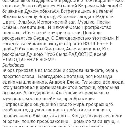
безмерная благодарность и радость от со-творения! Как
здорово было собраться На нашей Встрече в Москве! С
близкими Духом обняться, Встретившись на земле!
Ждали мы нашу Встречу, Желание загадав. Радость.
Цветы. Улыбки. Исторический зал. Музыка. Песни.
Слёзы… Медитация… И Ключи! Само Пространство
шептало: «Свет свой внутри включи! Позволь
раскрываться Сердцу, С Благодарностью это прими, И
тогда в твоей жизни наступят Просто ВОЛШЕБНЫЕ
дни!» Я благодарна Светлане, Анастасии и тем, Кто
раскрылся Душою, Чтоб было РАДОСТНО всем!
БЛАГОДАРЕНИЕ ВСЕМ!!!
Dariadanza
Вчера приехал а из Москвы и созрела написать, очень
просятся слова. Благодарю, Светлана, вся команда
единомышленников, Андрей, Елена, Гульнара, все люди,
кто участвовал в организации этой встречи, отдельная
огромная благодарность Анастасии и прекрасным
музыкантам за волшебство преображения.
Потрясающее ощущение нового мира, прекрасного,
свободного, дружественного, доброжелательного,
пронизанного благом каждого. Когда я окунулась в эти
энергии, пошло преображение. Промыло так знатно, и
ещё промывает, выполаскивает все ненужное.