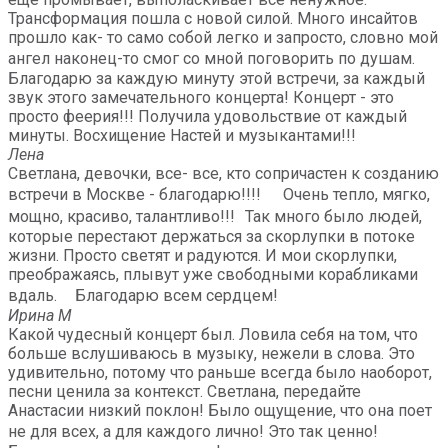
Трансформация пошла с новой силой. Много инсайтов
прошло как- то само собой легко и запросто, словно мой
ангел наконец-то смог со мной поговорить по душам.
Благодарю за каждую минуту этой встречи, за каждый
звук этого замечательного концерта! Концерт - это
просто феерия!!! Получила удовольствие от каждый
минуты. Восхищение Настей и музыкантами!!!
Лена
Светлана, девочки, все- все, кто сопричастен к созданию
встречи в Москве - благодарю!!!! Очень тепло, мягко,
мощно, красиво, талантливо!!! Так много было людей,
которые перестают держаться за скорлупки в потоке
жизни. Просто светят и радуются. И мои скорлупки,
преображаясь, плывут уже свободными корабликами
вдаль. Благодарю всем сердцем!
Ирина М
Какой чудесный концерт был. Ловила себя на том, что
больше вслушиваюсь в музыку, нежели в слова. Это
удивительно, потому что раньше всегда было наоборот,
песни ценила за контекст. Светлана, передайте
Анастасии низкий поклон! Было ощущение, что она поет
не для всех, а для каждого лично! Это так ценно!