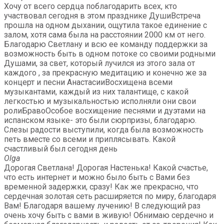
Хочу от всего сердца поблагодарить всех, кто
участвовал сегодня в этом празднике ДушиВстреча
прошла на одном дыхании, ощутила такое единение с
залом, хотя сама была на расстоянии 2000 км от него.
Благодарю Светлану и всю ее команду поддержки за
возможность быть в одном потоке со своими родными
Душами, за свет, который лучился из этого зала от
каждого , за прекрасную медитацию и конечно же за
концерт и песни АнастасииВосхищена всеми
музыкантами, каждый из них талантище, с какой
легкостью и музыкальностью исполняли они свои
ролиБравоОсобое восхищение песнями и дуэтами на
испанском языке- это были сюрпризы, благодарю.
Слезы радости выступили, когда была возможность
петь вместе со всеми и приплясывать. Какой
счастливый был сегодня день
Olga
Дорогая Светлана! Дорогая Настенька! Какой счастье,
что есть интернет и можно было быть с Вами без
временной задержки, сразу! Как же прекрасно, что
сердечная золотая сеть расширяется по миру, благодаря
Вам! Благодаря вашему лучению! В следующий раз
очень хочу быть с вами в живую! Обнимаю сердечно и