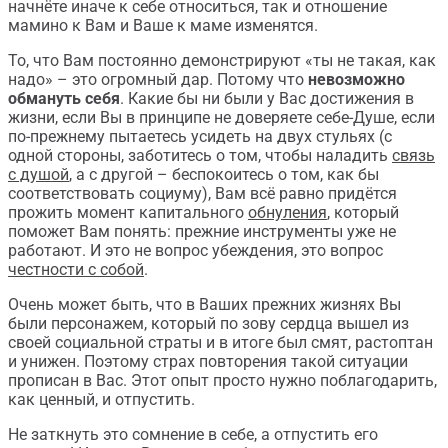
начнёте иначе к себе относиться, так и отношение
мамино к Вам и Ваше к маме изменятся.
То, что Вам постоянно демонстрируют «ты не такая, как
надо» – это огромный дар. Потому что
невозможно
обмануть себя
. Какие бы ни были у Вас достижения в
жизни, если Вы в принципе не доверяете себе-Душе, если
по-прежнему пытаетесь усидеть на двух стульях (с
одной стороны, заботитесь о том, чтобы наладить
связь
с душой
, а с другой – беспокоитесь о том, как бы
соответствовать социуму), Вам всё равно придётся
прожить момент капитального
обнуления
, который
поможет Вам понять: прежние инструменты уже не
работают. И это не вопрос убеждения, это вопрос
честности с собой
.
Очень может быть, что в Ваших прежних жизнях Вы
были персонажем, который по зову сердца вышел из
своей социальной страты и в итоге был смят, растоптан
и унижен. Поэтому страх повторения такой ситуации
прописан в Вас. Этот опыт просто нужно поблагодарить,
как ценный, и отпустить.
Не заткнуть это сомнение в себе, а отпустить его