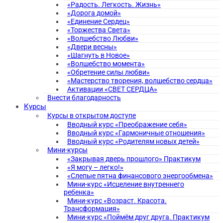
«Радость. Легкость. Жизнь»
«Дорога домой»
«Единение Сердец»
«Торжества Света»
«Волшебство Любви»
«Двери весны»
«Шагнуть в Новое»
«Волшебство момента»
«Обретение силы любви»
«Мастерство творения, волшебство сердца»
Активации «СВЕТ СЕРДЦА»
Внести благодарность
Курсы
Курсы в открытом доступе
Вводный курс «Преображение себя»
Вводный курс «Гармоничные отношения»
Вводный курс «Родителям новых детей»
Мини-курсы
«Закрывая дверь прошлого» Практикум
«Я могу – легко!»
«Слепые пятна финансового энергообмена»
Мини-курс «Исцеление внутреннего
ребенка»
Мини-курс «Возраст. Красота.
Трансформация»
Мини-курс «Поймём друг друга. Практикум