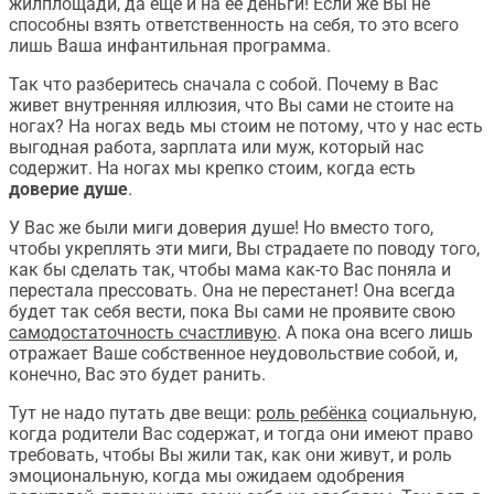
жилплощади, да ещё и на её деньги! Если же Вы не
способны взять ответственность на себя, то это всего
лишь Ваша инфантильная программа.
Так что разберитесь сначала с собой. Почему в Вас
живет внутренняя иллюзия, что Вы сами не стоите на
ногах? На ногах ведь мы стоим не потому, что у нас есть
выгодная работа, зарплата или муж, который нас
содержит. На ногах мы крепко стоим, когда есть
доверие душе
.
У Вас же были миги доверия душе! Но вместо того,
чтобы укреплять эти миги, Вы страдаете по поводу того,
как бы сделать так, чтобы мама как-то Вас поняла и
перестала прессовать. Она не перестанет! Она всегда
будет так себя вести, пока Вы сами не проявите свою
самодостаточность счастливую
. А пока она всего лишь
отражает Ваше собственное неудовольствие собой, и,
конечно, Вас это будет ранить.
Тут не надо путать две вещи:
роль ребёнка
социальную,
когда родители Вас содержат, и тогда они имеют право
требовать, чтобы Вы жили так, как они живут, и роль
эмоциональную, когда мы ожидаем одобрения