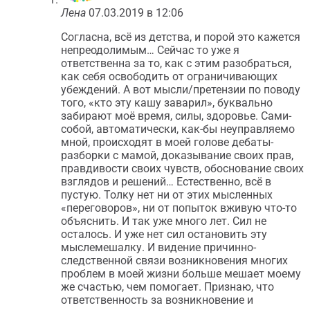
Лена
07.03.2019 в 12:06
Согласна, всё из детства, и порой это кажется
непреодолимым… Сейчас то уже я
ответственна за то, как с этим разобраться,
как себя освободить от ограничивающих
убеждений. А вот мысли/претензии по поводу
того, «кто эту кашу заварил», буквально
забирают моё время, силы, здоровье. Сами-
собой, автоматически, как-бы неуправляемо
мной, происходят в моей голове дебаты-
разборки с мамой, доказывание своих прав,
правдивости своих чувств, обоснование своих
взглядов и решений… Естественно, всё в
пустую. Толку нет ни от этих мысленных
«переговоров», ни от попыток вживую что-то
объяснить. И так уже много лет. Сил не
осталось. И уже нет сил остановить эту
мыслемешалку. И видение причинно-
следственной связи возникновения многих
проблем в моей жизни больше мешает моему
же счастью, чем помогает. Признаю, что
ответственность за возникновение и