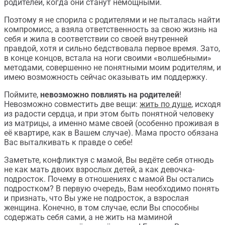
родителей, когда они станут немощными.
Поэтому я не спорила с родителями и не пыталась найти
компромисс, а взяла ответственность за свою жизнь на
себя и жила в соответствии со своей внутренней
правдой, хотя и сильно бедствовала первое время. Зато,
в конце концов, встала на ноги своими «волшебными»
методами, совершенно не понятными моим родителям, и
имею возможность сейчас оказывать им поддержку.
Поймите,
невозможно повлиять на родителей
!
Невозможно совместить две вещи:
жить по душе
, исходя
из радости сердца, и при этом быть понятной человеку
из матрицы, а именно маме своей (особенно проживая в
её квартире, как в Вашем случае). Мама просто обязана
Вас выталкивать к правде о себе!
Заметьте, конфликтуя с мамой, Вы ведёте себя отнюдь
не как мать двоих взрослых детей, а как девочка-
подросток. Почему в отношениях с мамой Вы остались
подростком? В первую очередь, Вам необходимо понять
и признать, что Вы уже не подросток, а взрослая
женщина. Конечно, в том случае, если Вы способны
содержать себя сами, а не жить на маминой