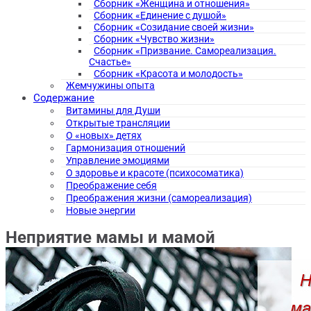
Сборник «Женщина и отношения»
Сборник «Единение с душой»
Сборник «Созидание своей жизни»
Сборник «Чувство жизни»
Сборник «Призвание. Самореализация.
Счастье»
Сборник «Красота и молодость»
Жемчужины опыта
Содержание
Витамины для Души
Открытые трансляции
О «новых» детях
Гармонизация отношений
Управление эмоциями
О здоровье и красоте (психосоматика)
Преображение себя
Преображения жизни (самореализация)
Новые энергии
Неприятие мамы и мамой