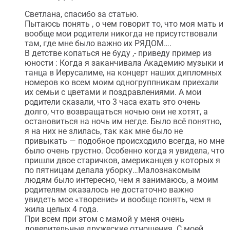
Светлана, спасибо за статью.
Пытаюсь понять , о чем говорит то, что моя мать и
вообще мои родители никогда не присутствовали
там, где мне было важно их РЯДОМ….
В детстве копаться не буду ,- приведу пример из
юности : Когда я заканчивала Академию музыки и
танца в Иерусалиме, на концерт наших дипломных
номеров ко всем моим одногруппникам приехали
их семьи с цветами и поздравлениями. А мои
родители сказали, что 3 часа ехать это очень
долго, что возвращаться ночью они не хотят, а
остановиться на ночь им негде. Было всё понятно,
я на них не злилась, так как мне было не
привыкать — подобное происходило всегда, но мне
было очень грустно. Особенно когда я увидела, что
пришли двое старичков, американцев у которых я
по пятницам делала уборку…Малознакомым
людям было интересно, чем я занимаюсь, а моим
родителям оказалось не достаточно важно
увидеть мое «творение» и вообще понять, чем я
жила целых 4 года.
При всем при этом с мамой у меня очень
доверительные дружеские отношения. С моей