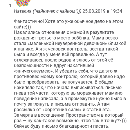
Наталия ("чайничек с чайком")))
25.03.2019 в 19:34
Фантастично! Хотя это уже обычное дело на этом
сайте)))
Накалились отношения с мамой в результате
рождения третьего моего ребёнка. Мама резко
стала «маленькой неуверенной девочкой» близкой
к панике. А я ж человек-контроль, всегда такой
была и всегда у меня всё правильно. А тут
отлёживаюсь после родов и злюсь от этой её
безпомощности и вдруг накатившей
«яничегонеумею». И убедить себя, что да,это ж
противовес моему контролю, который давно надо
было преобразовать, не получается. В общем
накипело так, что начала выписываться. письмо
гнева той части, которую вымораживает мамино
поведение написала, а в промежутке нужно было в
почту заглянуть и письма отправить. А там
рассылка от «обретения силы» и статья эта.
Замерла в восхищении Пространством в который
раз — ну как-такое возможно, чтоб так в точку??)))
Сейчас буду письмо благодарности писать.