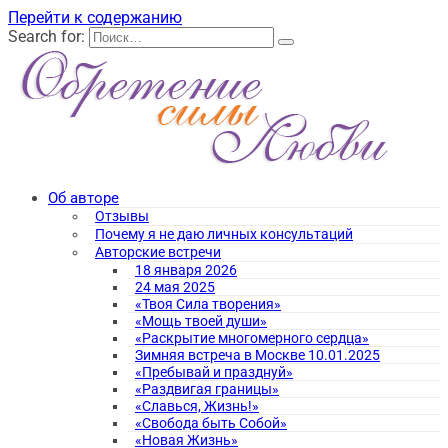
Перейти к содержанию
Search for:
Об авторе
Отзывы
Почему я не даю личных консультаций
Авторские встречи
18 января 2026
24 мая 2025
«Твоя Сила творения»
«Мощь твоей души»
«Раскрытие многомерного сердца»
Зимняя встреча в Москве 10.01.2025
«Пребывай и празднуй»
«Раздвигая границы»
«Славься, Жизнь!»
«Свобода быть Собой»
«Новая Жизнь»