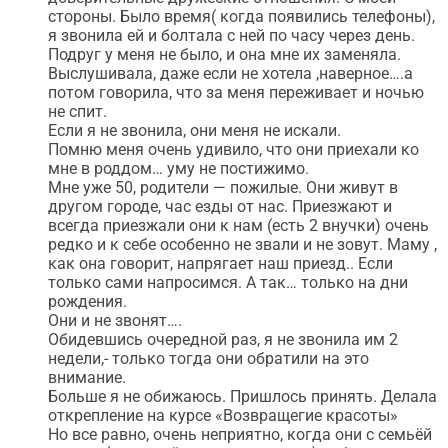
стороны. Было время( когда появились телефоны),
я звонила ей и болтала с ней по часу через день.
Подруг у меня не было, и она мне их заменяла.
Выслушивала, даже если не хотела ,наверное….а
потом говорила, что за меня переживает и ночью
не спит.
Если я не звонила, они меня не искали.
Помню меня очень удивило, что они приехали ко
мне в роддом… уму не постижимо.
Мне уже 50, родители — пожилые. Они живут в
другом городе, час езды от нас. Приезжают и
всегда приезжали они к нам (есть 2 внучки) очень
редко и к себе особенно не звали и не зовут. Маму ,
как она говорит, напрягает наш приезд.. Если
только сами напросимся. А так… только на дни
рождения.
Они и не звонят….
Обидевшись очередной раз, я не звонила им 2
недели,- только тогда они обратили на это
внимание.
Больше я не обижаюсь. Пришлось принять. Делала
открепление на курсе «Возвращегие красоты»
Но все равно, очень неприятно, когда они с семьёй