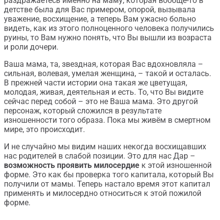
раздражаетесь именно на маму, которая вообще-то в
детстве была для Вас примером, опорой, вызывала
уважение, восхищение, а теперь Вам ужасно больно
видеть, как из этого полноценного человека получились
руины, то Вам нужно понять, что Вы вышли из возраста
и роли дочери.
Ваша мама, та, звездная, которая Вас вдохновляла –
сильная, волевая, умелая женщина, – такой и осталась.
В прежней части истории она такая же цветущая,
молодая, живая, деятельная и есть. То, что Вы видите
сейчас перед собой – это не Ваша мама. Это другой
персонаж, который сложился в результате
изношенности того образа. Пока мы живём в смертном
мире, это происходит.
И не случайно мы видим наших некогда восхищавших
нас родителей в слабой позиции. Это для нас Дар –
возможность проявить милосердие
к этой изношенной
форме. Это как бы проверка того капитала, который Вы
получили от мамы. Теперь настало время этот капитал
применять и милосердно относиться к этой пожилой
форме.