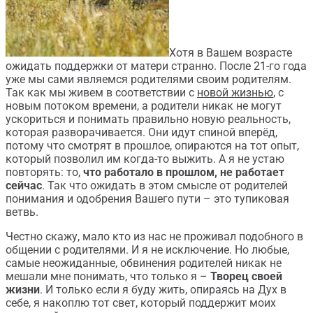
Хотя в Вашем возрасте
ожидать поддержки от матери странно. После 21-го года
уже мы сами являемся родителями своим родителям.
Так как мы живем в соответствии с
новой жизнью
, с
новым потоком времени, а родители никак не могут
ускориться и понимать правильно новую реальность,
которая разворачивается. Они идут спиной вперёд,
потому что смотрят в прошлое, опираются на тот опыт,
который позволил им когда-то выжить. А я не устаю
повторять: то,
что работало в прошлом, не работает
сейчас
. Так что ожидать в этом смысле от родителей
понимания и одобрения Вашего пути – это тупиковая
ветвь.
Честно скажу, мало кто из нас не проживал подобного в
общении с родителями. И я не исключение. Но любые,
самые неожиданные, обвинения родителей никак не
мешали мне понимать, что только я –
Творец своей
жизни
. И только если я буду жить, опираясь на Дух в
себе, я накоплю тот свет, который поддержит моих