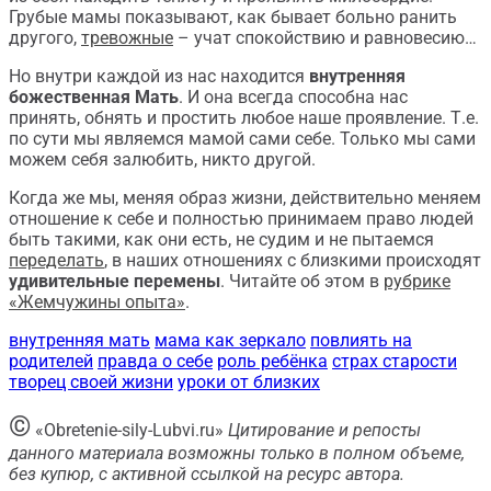
Грубые мамы показывают, как бывает больно ранить
другого,
тревожные
– учат спокойствию и равновесию…
Но внутри каждой из нас находится
внутренняя
божественная Мать
. И она всегда способна нас
принять, обнять и простить любое наше проявление. Т.е.
по сути мы являемся мамой сами себе. Только мы сами
можем себя залюбить, никто другой.
Когда же мы, меняя образ жизни, действительно меняем
отношение к себе и полностью принимаем право людей
быть такими, как они есть, не судим и не пытаемся
переделать
, в наших отношениях с близкими происходят
удивительные перемены
. Читайте об этом в
рубрике
«Жемчужины опыта»
.
внутренняя мать
мама как зеркало
повлиять на
родителей
правда о себе
роль ребёнка
страх старости
творец своей жизни
уроки от близких
©
«Obretenie-sily-Lubvi.ru»
Цитирование и репосты
данного материала возможны только в полном объеме,
без купюр, с активной ссылкой на ресурс автора.