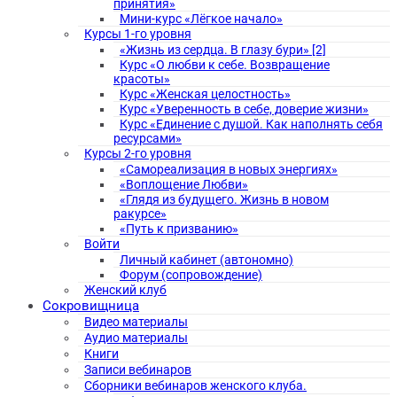
принятия»
Мини-курс «Лёгкое начало»
Курсы 1-го уровня
«Жизнь из сердца. В глазу бури» [2]
Курс «О любви к себе. Возвращение
красоты»
Курс «Женская целостность»
Курс «Уверенность в себе, доверие жизни»
Курс «Единение с душой. Как наполнять себя
ресурсами»
Курсы 2-го уровня
«Самореализация в новых энергиях»
«Воплощение Любви»
«Глядя из будущего. Жизнь в новом
ракурсе»
«Путь к призванию»
Войти
Личный кабинет (автономно)
Форум (сопровождение)
Женский клуб
Сокровищница
Видео материалы
Аудио материалы
Книги
Записи вебинаров
Сборники вебинаров женского клуба.