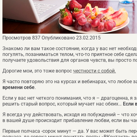
Просмотров
837
Опубликовано
23.02.2015
Знакомо ли вам такое состояние, когда у вас нет необход
погулять, позаниматься телом, что-то приятное себе сдела
получаете удовольствия для органов чувств, вы просто
Дорогие мои, это тоже вопрос
честности с собой.
Я часто повторяю это на курсах и вебинарах, что любое за
времени себе
.
Если у вас нет четкого понимания, что я – драгоценна, я
решить старый вопрос, который мучает нас обеих…
Если 
Я всегда учу действовать, исходя из побуждений – что хо
в вашей душе происходит прибавление любви, если вы часа
Первые полчаса -сорок минут — да. У вас может быть пе
полчаса, до сорока минут почитать посты «ВКонтакте» в