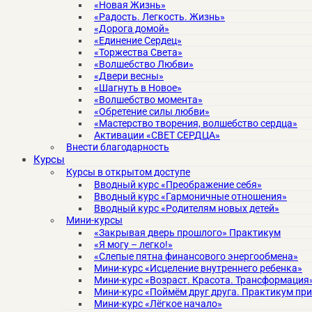
«Новая Жизнь»
«Радость. Легкость. Жизнь»
«Дорога домой»
«Единение Сердец»
«Торжества Света»
«Волшебство Любви»
«Двери весны»
«Шагнуть в Новое»
«Волшебство момента»
«Обретение силы любви»
«Мастерство творения, волшебство сердца»
Активации «СВЕТ СЕРДЦА»
Внести благодарность
Курсы
Курсы в открытом доступе
Вводный курс «Преображение себя»
Вводный курс «Гармоничные отношения»
Вводный курс «Родителям новых детей»
Мини-курсы
«Закрывая дверь прошлого» Практикум
«Я могу – легко!»
«Слепые пятна финансового энергообмена»
Мини-курс «Исцеление внутреннего ребенка»
Мини-курс «Возраст. Красота. Трансформация
Мини-курс «Поймём друг друга. Практикум пр
Мини-курс «Лёгкое начало»