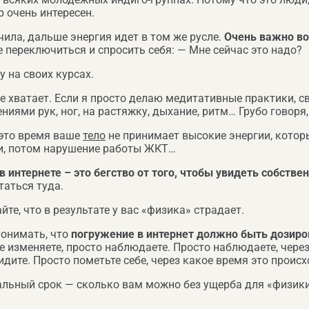
 очень интересен.
чила, дальше энергия идет в том же русле.
Очень важно в
те переключиться и спросить себя: — Мне сейчас это надо?
у на своих курсах.
е хватает. Если я просто делаю медитативные практики, с
ями рук, ног, на растяжку, дыхание, ритм… Грубо говоря, 
 это время ваше
тело
не принимает высокие энергии, котор
ии, потом нарушение работы ЖКТ…
 в интернете – это бегство от того, чтобы увидеть собст
таться туда.
йте, что в результате у вас «физика» страдает.
понимать, что
погружение в интернет должно быть дозиро
 не изменяете, просто наблюдаете. Просто наблюдаете, чере
идите. Просто пометьте себе, через какое время это происх
альный срок — сколько вам можно без ущерба для «физики