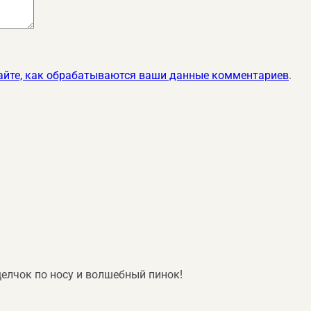
айте, как обрабатываются ваши данные комментариев
.
елчок по носу и волшебный пинок!