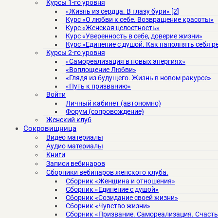
Курсы 1-го уровня
«Жизнь из сердца. В глазу бури» [2]
Курс «О любви к себе. Возвращение красоты»
Курс «Женская целостность»
Курс «Уверенность в себе, доверие жизни»
Курс «Единение с душой. Как наполнять себя р
Курсы 2-го уровня
«Самореализация в новых энергиях»
«Воплощение Любви»
«Глядя из будущего. Жизнь в новом ракурсе»
«Путь к призванию»
Войти
Личный кабинет (автономно)
Форум (сопровождение)
Женский клуб
Сокровищница
Видео материалы
Аудио материалы
Книги
Записи вебинаров
Сборники вебинаров женского клуба.
Сборник «Женщина и отношения»
Сборник «Единение с душой»
Сборник «Созидание своей жизни»
Сборник «Чувство жизни»
Сборник «Призвание. Самореализация. Счасть