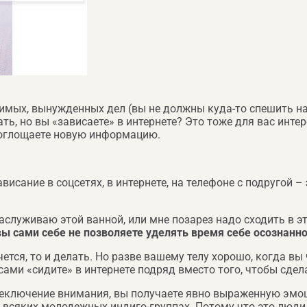
имых, вынужденных дел (вы не должны куда-то спешить на р
ть, но вы «зависаете» в интернете? Это тоже для вас интер
 поглощаете новую информацию.
висание в соцсетях, в интернете, на телефоне с подругой –
 заслуживаю этой ванной, или мне позарез надо сходить в э
вы сами себе не позволяете уделять время себе осознанно
чется, то и делать. Но разве вашему телу хорошо, когда вы
ми «сидите» в интернете подряд вместо того, чтобы сделат
реключение внимания, вы получаете явно выраженную эмоц
о всяких молодежных индиго-группах. Потому что это люди