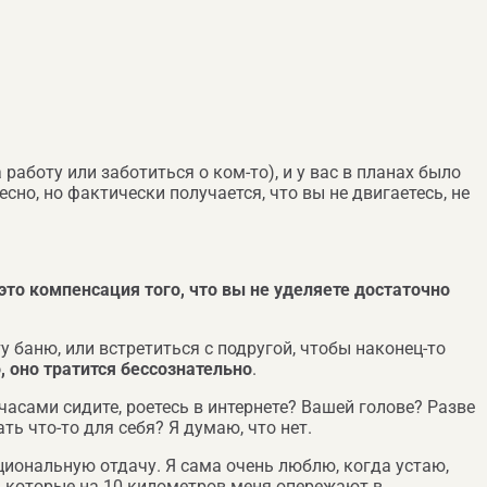
аботу или заботиться о ком-то), и у вас в планах было
есно, но фактически получается, что вы не двигаетесь, не
это компенсация того, что вы не уделяете достаточно
ту баню, или встретиться с подругой, чтобы наконец-то
, оно тратится бессознательно
.
 часами сидите, роетесь в интернете? Вашей голове? Разве
ь что-то для себя? Я думаю, что нет.
иональную отдачу. Я сама очень люблю, когда устаю,
, которые на 10 километров меня опережают в