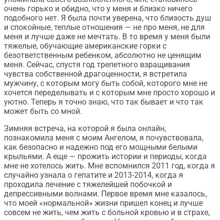
очень горько и обидно, что у меня и близко ничего
подобного нет. Я была почти уверена, что близость душ
и спокойные, теплые отношения — не про меня, не для
меня и лучше даже не мечтать. В то время у меня были
тяжелые, обучающие американские горки с
безответственным ребенком, абсолютно не ценящим
меня. Сейчас, спустя год трепетного взращивания
чувства собственной драгоценности, я встретила
мужчину, с которым могу быть собой, которого мне не
хочется переделывать и с которым мне просто хорошо и
уютно. Теперь я точно знаю, что так бывает и что так
может быть со мной.
Зимняя встреча, на которой я была онлайн,
познакомила меня с моим Ангелом, я почувствовала,
как безопасно и надежно под его мощными белыми
крыльями. А еще — прожить истории и периоды, когда
мне не хотелось жить. Мне вспомнился 2011 год, когда я
случайно узнала о гепатите и 2013-2014, когда я
проходила лечение с тяжелейшей побочкой и
депрессивными волнами. Первое время мне казалось,
что моей «нормальной» жизни пришел конец и лучше
совсем не жить, чем жить с больной кровью и в страхе,