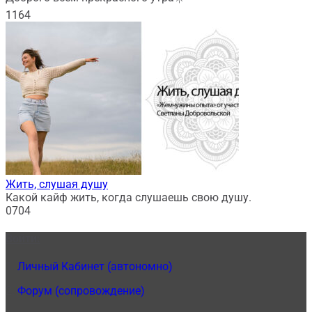
1
164
Жить, слушая душу
Какой кайф жить, когда слушаешь свою душу.
0
704
Войти:
1.
Личный Кабинет (автономно)
2.
Форум (сопровождение)