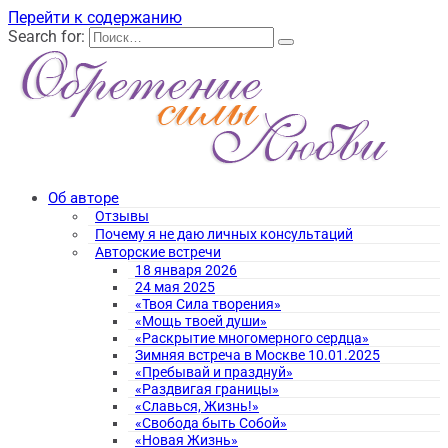
Перейти к содержанию
Search for:
Об авторе
Отзывы
Почему я не даю личных консультаций
Авторские встречи
18 января 2026
24 мая 2025
«Твоя Сила творения»
«Мощь твоей души»
«Раскрытие многомерного сердца»
Зимняя встреча в Москве 10.01.2025
«Пребывай и празднуй»
«Раздвигая границы»
«Славься, Жизнь!»
«Свобода быть Собой»
«Новая Жизнь»