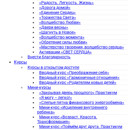
«Радость. Легкость. Жизнь»
«Дорога домой»
«Единение Сердец»
«Торжества Света»
«Волшебство Любви»
«Двери весны»
«Шагнуть в Новое»
«Волшебство момента»
«Обретение силы любви»
«Мастерство творения, волшебство сердца»
Активации «СВЕТ СЕРДЦА»
Внести благодарность
Курсы
Курсы в открытом доступе
Вводный курс «Преображение себя»
Вводный курс «Гармоничные отношения»
Вводный курс «Родителям новых детей»
Мини-курсы
«Закрывая дверь прошлого» Практикум
«Я могу – легко!»
«Слепые пятна финансового энергообмена»
Мини-курс «Исцеление внутреннего
ребенка»
Мини-курс «Возраст. Красота.
Трансформация»
Мини-курс «Поймём друг друга. Практикум