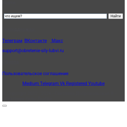
Найти:
Техподдержка:
Телеграм
,
ВКонтакте
и
Макс
support@obretenie-sily-lubvi.ru
Оферта
Пользовательское соглашение
Medium
Telegram
Vk
Registered
Youtube
© Copyright 2012 - 2026 - Светлана Добровольская ® -
Обретение силы Любви