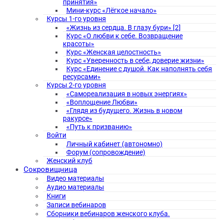
принятия»
Мини-курс «Лёгкое начало»
Курсы 1-го уровня
«Жизнь из сердца. В глазу бури» [2]
Курс «О любви к себе. Возвращение
красоты»
Курс «Женская целостность»
Курс «Уверенность в себе, доверие жизни»
Курс «Единение с душой. Как наполнять себя
ресурсами»
Курсы 2-го уровня
«Самореализация в новых энергиях»
«Воплощение Любви»
«Глядя из будущего. Жизнь в новом
ракурсе»
«Путь к призванию»
Войти
Личный кабинет (автономно)
Форум (сопровождение)
Женский клуб
Сокровищница
Видео материалы
Аудио материалы
Книги
Записи вебинаров
Сборники вебинаров женского клуба.