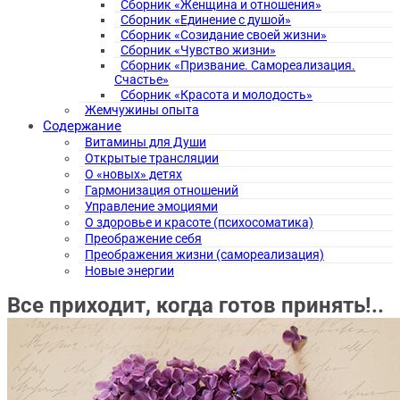
Сборник «Женщина и отношения»
Сборник «Единение с душой»
Сборник «Созидание своей жизни»
Сборник «Чувство жизни»
Сборник «Призвание. Самореализация.
Счастье»
Сборник «Красота и молодость»
Жемчужины опыта
Содержание
Витамины для Души
Открытые трансляции
О «новых» детях
Гармонизация отношений
Управление эмоциями
О здоровье и красоте (психосоматика)
Преображение себя
Преображения жизни (самореализация)
Новые энергии
Все приходит, когда готов принять!..