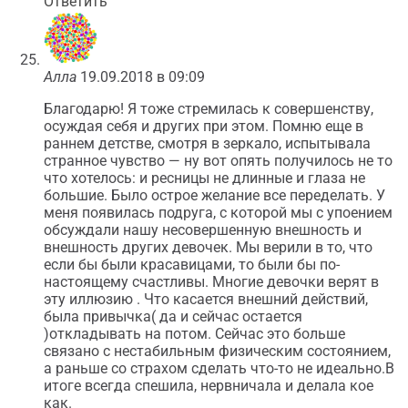
Ответить
Алла
19.09.2018 в 09:09
Благодарю! Я тоже стремилась к совершенству,
осуждая себя и других при этом. Помню еще в
раннем детстве, смотря в зеркало, испытывала
странное чувство — ну вот опять получилось не то
что хотелось: и ресницы не длинные и глаза не
большие. Было острое желание все переделать. У
меня появилась подруга, с которой мы с упоением
обсуждали нашу несовершенную внешность и
внешность других девочек. Мы верили в то, что
если бы были красавицами, то были бы по-
настоящему счастливы. Многие девочки верят в
эту иллюзию . Что касается внешний действий,
была привычка( да и сейчас остается
)откладывать на потом. Сейчас это больше
связано с нестабильным физическим состоянием,
а раньше со страхом сделать что-то не идеально.В
итоге всегда спешила, нервничала и делала кое
как.