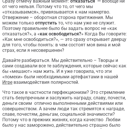
Сразу отмечу важный момент:
отказаться —
вообще ни
от чего нельзя. Потому что то, от чего мы
«отказываемся», привязывается к нам намертво.
Отвержение – оборотная сторона притяжения. Мы
можем только
отпустить
то, что нам уже не служит.
Поэтому правильнее было бы задать вопрос не «как
отказаться?», а «
как освободиться?
» Когда Вы говорите:
«Как мне освободиться?», — это сразу открывает дверцу
для того, чтобы понять: в чем состоят моя вина и мой
страх, если я несовершенен?
Давайте разбираться. Мы действительно – Творцы и
сами создавали все те заблуждения, которые сейчас как
бы «мешают» нам жить. И я уже говорила, что эти
«помехи» были необходимыми артефактами в нашей
Игре
взаимодействия полярностей.
Что такое в частности перфекционизм? Это стремление
стать безупречным и заслужить награду, славу, почести,
деньги своим отлично выполненными действиями или
совершенством. А зачем люди так стремятся к награде,
славе, почестям, деньгам, социальной значимости?
Потому что в прежних жизнях, когда качество Любви
было у нас заморожено, действительно страшно было