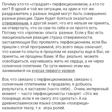
Почему кто-то «страдает» перфекционизмом, а кто-то
нет? В одной и той же ситуации, на один и тот же
раздражитель у разных людей могут быть совершенно
разные реакции. Один будет бояться оказаться
отверженным
, а другой знает, что его нельзя ни принять,
ни отвергнуть, что он сам по себе и он просто есть.
Потому что «прописи» опыта разные. Если у Вас есть
эмоциональная реакция страха отверженности,
заставляющая Вас проявлять перфекционизм, если Вы
пришли с этой программой, это всего лишь означает,
что какие-то опыты в прошлом не закрыты еще в Вас, не
приняты, не прощены Вами. И Вы реально можете
освободиться, научившись жить из сердца, а не через
солнечное сплетение. По сути именно этим мы
занимаемся на
курсах первого уровня
.
Все, что связано с перфекционизмом, связано с
солнечным сплетением: я продавлю, я добьюсь
результата, я заставлю (часто себя)… Очень интересный
момент – часто перфекционисты говорят: «Это же
позорище, если я не смогу это сделать!» А на
древнеславянском языке словом «позорище»
назывался театр, т.е. игра ролей.