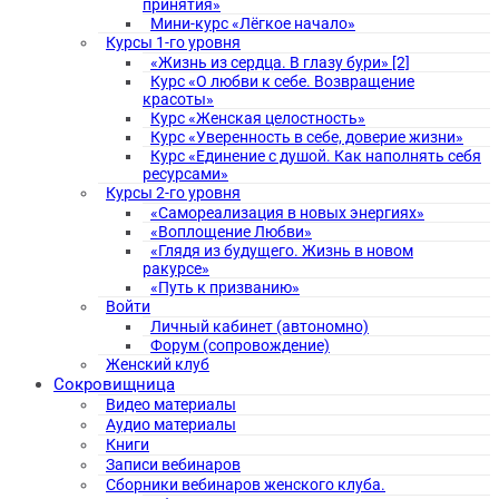
принятия»
Мини-курс «Лёгкое начало»
Курсы 1-го уровня
«Жизнь из сердца. В глазу бури» [2]
Курс «О любви к себе. Возвращение
красоты»
Курс «Женская целостность»
Курс «Уверенность в себе, доверие жизни»
Курс «Единение с душой. Как наполнять себя
ресурсами»
Курсы 2-го уровня
«Самореализация в новых энергиях»
«Воплощение Любви»
«Глядя из будущего. Жизнь в новом
ракурсе»
«Путь к призванию»
Войти
Личный кабинет (автономно)
Форум (сопровождение)
Женский клуб
Сокровищница
Видео материалы
Аудио материалы
Книги
Записи вебинаров
Сборники вебинаров женского клуба.