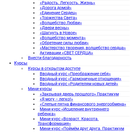
«Радость. Легкость. Жизнь»
«Дорога домой»
«Единение Сердец»
«Торжества Света»
«Волшебство Любви»
«Двери весны»
«Шагнуть в Новое»
«Волшебство момента»
«Обретение силы любви»
«Мастерство творения, волшебство сердца»
Активации «СВЕТ СЕРДЦА»
Внести благодарность
Курсы
Курсы в открытом доступе
Вводный курс «Преображение себя»
Вводный курс «Гармоничные отношения»
Вводный курс «Родителям новых детей»
Мини-курсы
«Закрывая дверь прошлого» Практикум
«Я могу – легко!»
«Слепые пятна финансового энергообмена»
Мини-курс «Исцеление внутреннего
ребенка»
Мини-курс «Возраст. Красота.
Трансформация»
Мини-курс «Поймём друг друга. Практикум