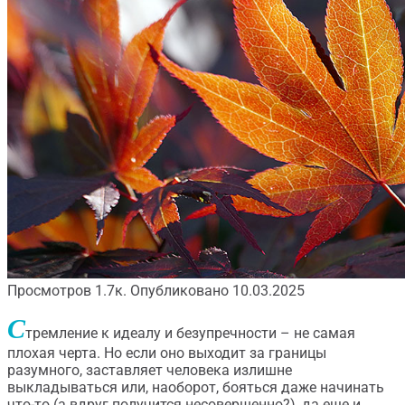
Просмотров
1.7к.
Опубликовано
10.03.2025
С
тремление к идеалу и безупречности – не самая
плохая черта. Но если оно выходит за границы
разумного, заставляет человека излишне
выкладываться или, наоборот, бояться даже начинать
что-то (а вдруг получится несовершенно?), да еще и