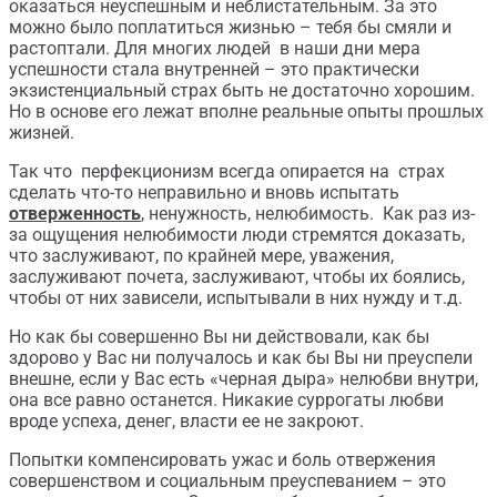
оказаться неуспешным и неблистательным. За это
можно было поплатиться жизнью – тебя бы смяли и
растоптали. Для многих людей в наши дни мера
успешности стала внутренней – это практически
экзистенциальный страх быть не достаточно хорошим.
Но в основе его лежат вполне реальные опыты прошлых
жизней.
Так что перфекционизм всегда опирается на страх
сделать что-то неправильно и вновь испытать
отверженность
, ненужность, нелюбимость. Как раз из-
за ощущения нелюбимости люди стремятся доказать,
что заслуживают, по крайней мере, уважения,
заслуживают почета, заслуживают, чтобы их боялись,
чтобы от них зависели, испытывали в них нужду и т.д.
Но как бы совершенно Вы ни действовали, как бы
здорово у Вас ни получалось и как бы Вы ни преуспели
внешне, если у Вас есть «черная дыра» нелюбви внутри,
она все равно останется. Никакие суррогаты любви
вроде успеха, денег, власти ее не закроют.
Попытки компенсировать ужас и боль отвержения
совершенством и социальным преуспеванием – это