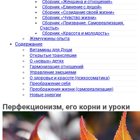
Сборник «Женщина и отношения»
Сборник «Единение с душой»
Сборник «Созидание своей жизни»
Сборник «Чувство жизни»
Сборник «Призвание. Самореализация.
Счастье»
Сборник «Красота и молодость»
Жемчужины опыта
Содержание
Витамины для Души
Открытые трансляции
О «новых» детях
Гармонизация отношений
Управление эмоциями
О здоровье и красоте (психосоматика)
Преображение себя
Преображения жизни (самореализация)
Новые энергии
Перфекционизм, его корни и уроки