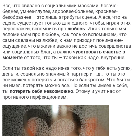
Все, что связано с социальными масками: богаче-
беднее, умнее-глупее, здоровее-больнее, красивее-
безобразнее – это лишь атрибуты сцены. А все, что на
сцене, существует только для одного: чтобы, играя этих
персонажей, вспомнить про
любовь
. И как только мы
вспоминаем про любовь, как только вспоминаем, что
сами сделаны из любви, к нам приходит понимание-
ощущение, что в жизни важно не достичь совершенства
или социальных благ, а важно
чувствовать счастье в
моменте
от того, что ты – такой как надо, внутренне.
Если ты такой как надо из-за того, что у тебя есть успех,
деньги, социально значимый партнер и т.д., то ты это
все можешь потерять и остаться банкротом. Что бы ты
ни имел, потерять можно все. Но если ты имеешь себя,
ты
потерять себя невозможно
. Этому и учит нас от
противного перфекционизм.