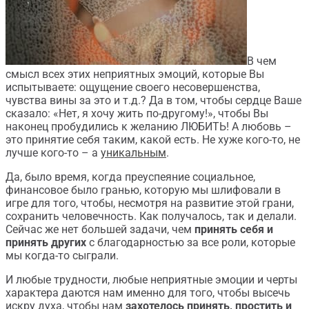
В чем
смысл всех этих неприятных эмоций, которые Вы
испытываете: ощущение своего несовершенства,
чувства вины за это и т.д.? Да в том, чтобы сердце Ваше
сказало: «Нет, я хочу жить по-другому!», чтобы Вы
наконец пробудились к желанию ЛЮБИТЬ! А любовь –
это принятие себя таким, какой есть. Не хуже кого-то, не
лучше кого-то – а
уникальным
.
Да, было время, когда преуспеяние социальное,
финансовое было гранью, которую мы шлифовали в
игре для того, чтобы, несмотря на развитие этой грани,
сохранить человечность. Как получалось, так и делали.
Сейчас же нет большей задачи, чем
принять себя и
принять других
с благодарностью за все роли, которые
мы когда-то сыграли.
И любые трудности, любые неприятные эмоции и черты
характера даются нам именно для того, чтобы высечь
искру духа, чтобы нам
захотелось принять, простить и