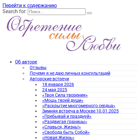
Перейти к содержанию
Search for:
Об авторе
Отзывы
Почему я не даю личных консультаций
Авторские встречи
18 января 2026
24 мая 2025
«Твоя Сила творения»
«Мощь твоей души»
«Раскрытие многомерного сердца»
Зимняя встреча в Москве 10.01.2025
«Пребывай и празднуй»
«Раздвигая границы»
«Славься, Жизнь!»
«Свобода быть Собой»
«Новая Жизнь»