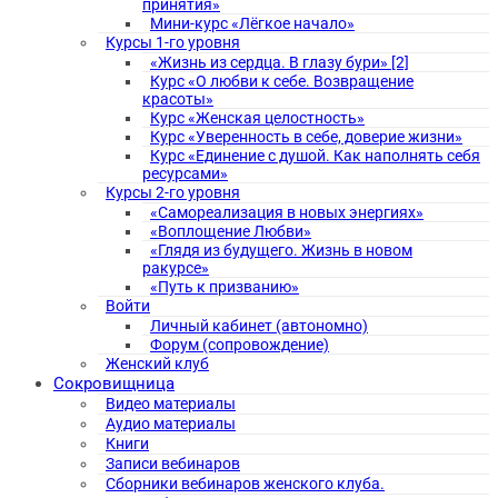
принятия»
Мини-курс «Лёгкое начало»
Курсы 1-го уровня
«Жизнь из сердца. В глазу бури» [2]
Курс «О любви к себе. Возвращение
красоты»
Курс «Женская целостность»
Курс «Уверенность в себе, доверие жизни»
Курс «Единение с душой. Как наполнять себя
ресурсами»
Курсы 2-го уровня
«Самореализация в новых энергиях»
«Воплощение Любви»
«Глядя из будущего. Жизнь в новом
ракурсе»
«Путь к призванию»
Войти
Личный кабинет (автономно)
Форум (сопровождение)
Женский клуб
Сокровищница
Видео материалы
Аудио материалы
Книги
Записи вебинаров
Сборники вебинаров женского клуба.