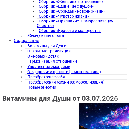
Сборник «Женщина и отношения»
Сборник «Единение с душой»
Сборник «Созидание своей жизни»
Сборник «Чувство жизни»
Сборник «Призвание. Самореализация.
Счастье»
Сборник «Красота и молодость»
Жемчужины опыта
Содержание
Витамины для Души
Открытые трансляции
О «новых» детях
Гармонизация отношений
Управление эмоциями
О здоровье и красоте (психосоматика)
Преображение себя
Преображения жизни (самореализация)
Новые энергии
Витамины для Души от 03.07.2026