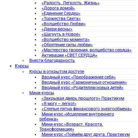
«Радость. Легкость. Жизнь»
«Дорога домой»
«Единение Сердец»
«Торжества Света»
«Волшебство Любви»
«Двери весны»
«Шагнуть в Новое»
«Волшебство момента»
«Обретение силы любви»
«Мастерство творения, волшебство сердца»
Активации «СВЕТ СЕРДЦА»
Внести благодарность
Курсы
Курсы в открытом доступе
Вводный курс «Преображение себя»
Вводный курс «Гармоничные отношения»
Вводный курс «Родителям новых детей»
Мини-курсы
«Закрывая дверь прошлого» Практикум
«Я могу – легко!»
«Слепые пятна финансового энергообмена»
Мини-курс «Исцеление внутреннего
ребенка»
Мини-курс «Возраст. Красота.
Трансформация»
Мини-курс «Поймём друг друга. Практикум