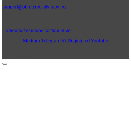
support@obretenie-sily-lubvi.ru
Оферта
Пользовательское соглашение
Medium
Telegram
Vk
Registered
Youtube
© Copyright 2012 - 2026 - Светлана Добровольская ® -
Обретение силы Любви