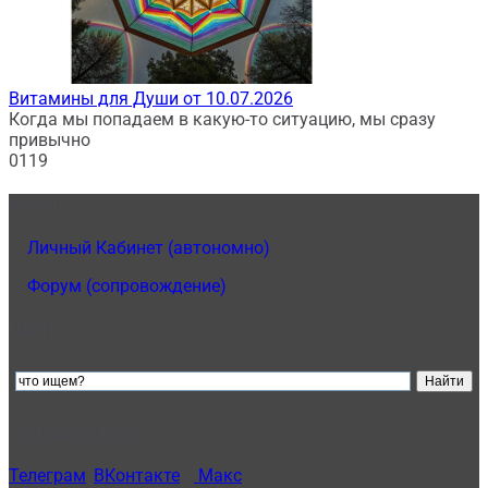
Витамины для Души от 10.07.2026
Когда мы попадаем в какую-то ситуацию, мы сразу
привычно
0
119
Войти:
1.
Личный Кабинет (автономно)
2.
Форум (сопровождение)
Найти:
Техподдержка:
Телеграм
,
ВКонтакте
и
Макс