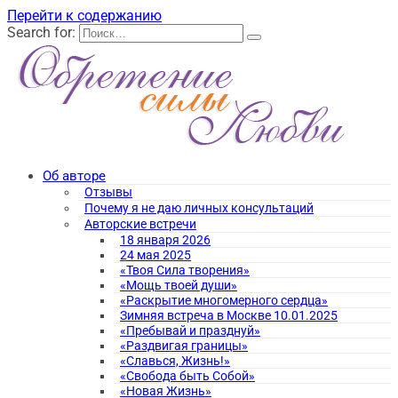
Перейти к содержанию
Search for:
Об авторе
Отзывы
Почему я не даю личных консультаций
Авторские встречи
18 января 2026
24 мая 2025
«Твоя Сила творения»
«Мощь твоей души»
«Раскрытие многомерного сердца»
Зимняя встреча в Москве 10.01.2025
«Пребывай и празднуй»
«Раздвигая границы»
«Славься, Жизнь!»
«Свобода быть Собой»
«Новая Жизнь»