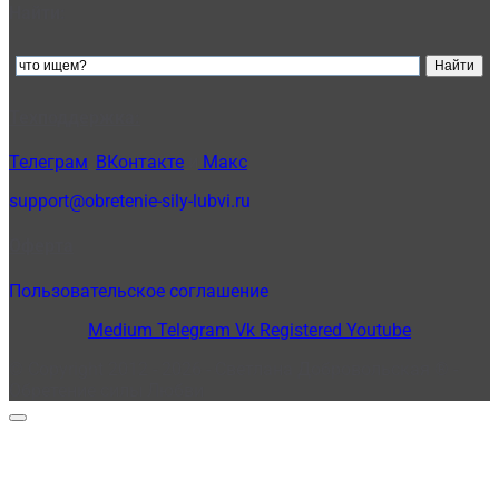
Найти:
Техподдержка:
Телеграм
,
ВКонтакте
и
Макс
support@obretenie-sily-lubvi.ru
Оферта
Пользовательское соглашение
Medium
Telegram
Vk
Registered
Youtube
© Copyright 2012 - 2026 - Светлана Добровольская ® -
Обретение силы Любви