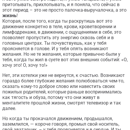
притопывать, прихлопывать, и я поняла, что сейчас в
этот период – это не просто палочка-выручалочка, а это
жизнь
!
Которая, после того, когда ты раскрутишь вот это
движение конкретно в теле, крови, кроветворении и
лимфодренаже, в движении, с ощущениями в себе, это
позволяет пропустить эту энергию сквозь себя и в
головных центрах. Ты почувствуешь, как у тебя
проясняется в голове. И у тебя опять возникают
желания. Но не те желания, которые привычно были у
тебя, когда ты жил в суете вот этих внешних событий: «О,
хочу это! О, хочу то!»
Нет, эти хотелки уже не вернутся, к счастью. Возникают
гораздо более глубокие желания полюбоваться чем-то,
сказать кому-то доброе слово или навестить своих
пожилых родителей, которые раньше воспринимались
как тягость и обуза, потому что они живут в
менталитете прошлой жизни, смотрят телевизор и так
далее.
Но когда ты прокачался движением, продышался,
заземлился, — короче говоря, промыл свой носитель,
свой аватарчик, – у тебя проясняется и в сердце. И ты