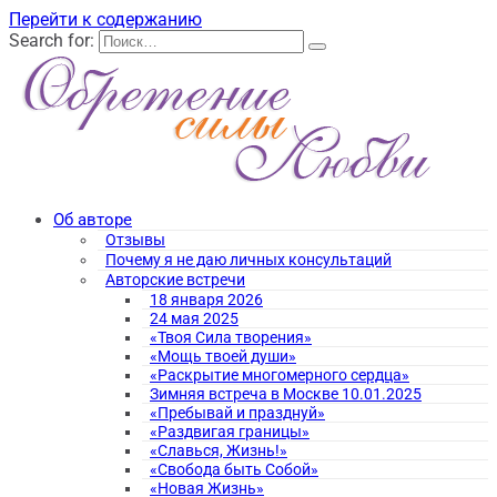
Перейти к содержанию
Search for:
Об авторе
Отзывы
Почему я не даю личных консультаций
Авторские встречи
18 января 2026
24 мая 2025
«Твоя Сила творения»
«Мощь твоей души»
«Раскрытие многомерного сердца»
Зимняя встреча в Москве 10.01.2025
«Пребывай и празднуй»
«Раздвигая границы»
«Славься, Жизнь!»
«Свобода быть Собой»
«Новая Жизнь»