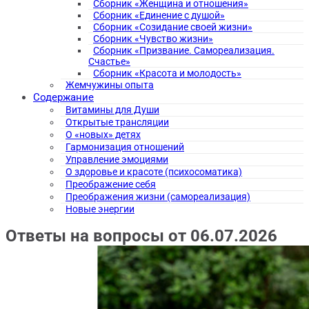
Сборник «Женщина и отношения»
Сборник «Единение с душой»
Сборник «Созидание своей жизни»
Сборник «Чувство жизни»
Сборник «Призвание. Самореализация.
Счастье»
Сборник «Красота и молодость»
Жемчужины опыта
Содержание
Витамины для Души
Открытые трансляции
О «новых» детях
Гармонизация отношений
Управление эмоциями
О здоровье и красоте (психосоматика)
Преображение себя
Преображения жизни (самореализация)
Новые энергии
Ответы на вопросы от 06.07.2026