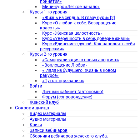
принятия»
Мини-курс «Лёгкое начало»
Курсы 1-го уровня
«Жизнь из сердца. В глазу бури» [2]
Курс «О любви к себе. Возвращение
красоты»
Курс «Женская целостность»
Курс «Уверенность в себе, доверие жизни»
Курс «Единение с душой. Как наполнять себя
ресурсами»
Курсы 2-го уровня
«Самореализация в новых энергиях»
«Воплощение Любви»
«Глядя из будущего. Жизнь в новом
ракурсе»
«Путь к призванию»
Войти
Личный кабинет (автономно)
Форум (сопровождение)
Женский клуб
Сокровищница
Видео материалы
Аудио материалы
Книги
Записи вебинаров
Сборники вебинаров женского клуба.