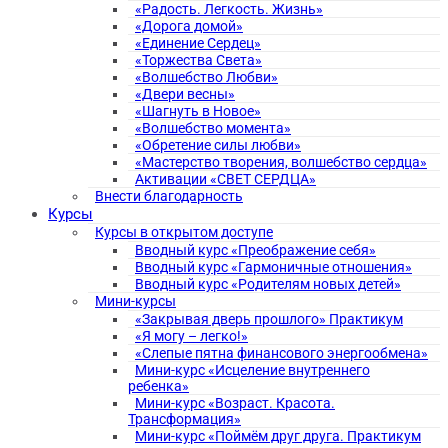
«Радость. Легкость. Жизнь»
«Дорога домой»
«Единение Сердец»
«Торжества Света»
«Волшебство Любви»
«Двери весны»
«Шагнуть в Новое»
«Волшебство момента»
«Обретение силы любви»
«Мастерство творения, волшебство сердца»
Активации «СВЕТ СЕРДЦА»
Внести благодарность
Курсы
Курсы в открытом доступе
Вводный курс «Преображение себя»
Вводный курс «Гармоничные отношения»
Вводный курс «Родителям новых детей»
Мини-курсы
«Закрывая дверь прошлого» Практикум
«Я могу – легко!»
«Слепые пятна финансового энергообмена»
Мини-курс «Исцеление внутреннего
ребенка»
Мини-курс «Возраст. Красота.
Трансформация»
Мини-курс «Поймём друг друга. Практикум