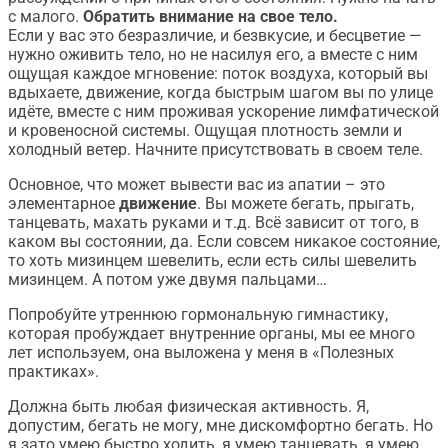
с малого.
Обратить внимание на свое тело.
Если у вас это безразличие, и безвкусие, и бесцветие —
нужно оживить тело, но не насилуя его, а вместе с ним
ощущая каждое мгновение: поток воздуха, который вы
вдыхаете, движение, когда быстрым шагом вы по улице
идёте, вместе с ним проживая ускорение лимфатической
и кровеносной системы. Ощущая плотность земли и
холодный ветер. Начните присутствовать в своем теле.
Основное, что может вывести вас из апатии – это
элементарное
движение
. Вы можете бегать, прыгать,
танцевать, махать руками и т.д. Всё зависит от того, в
каком вы состоянии, да. Если совсем никакое состояние,
то хоть мизинцем шевелить, если есть силы шевелить
мизинцем. А потом уже двумя пальцами…
Попробуйте утреннюю гормональную гимнастику,
которая пробуждает внутренние органы, мы ее много
лет используем, она выложена у меня в «Полезных
практиках».
Должна быть любая физическая активность. Я,
допустим, бегать не могу, мне дискомфортно бегать. Но
я зато умею быстро ходить, я умею танцевать, я умею