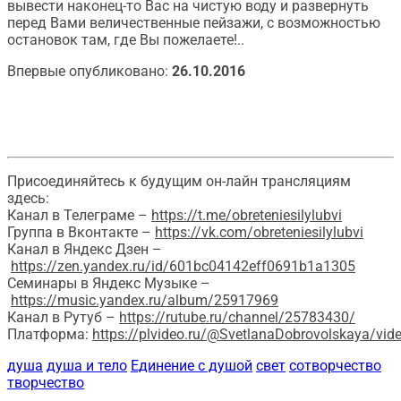
вывести наконец-то Вас на чистую воду и развернуть
перед Вами величественные пейзажи, с возможностью
остановок там, где Вы пожелаете!..
Впервые опубликовано:
26.10.2016
Присоединяйтесь к будущим он-лайн трансляциям
здесь:
Канал в Телеграме –
https://t.me/obreteniesilylubvi
Группа в Вконтакте –
https://vk.com/obreteniesilylubvi
Канал в Яндекс Дзен –
https://zen.yandex.ru/id/601bc04142eff0691b1a1305
Семинары в Яндекс Музыке –
https://music.yandex.ru/album/25917969
Канал в Рутуб –
https://rutube.ru/channel/25783430/
Платформа:
https://plvideo.ru/@SvetlanaDobrovolskaya/vid
душа
душа и тело
Единение с душой
свет
сотворчество
творчество