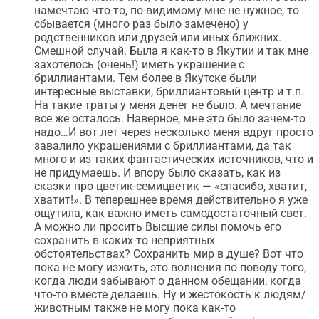
намечтаю что-то, по-видимому мне не нужное, то
сбывается (много раз было замечено) у
родственников или друзей или иных ближних.
Смешной случай. Была я как-то в Якутии и так мне
захотелось (очень!) иметь украшение с
бриллиантами. Тем более в Якутске были
интересные выставки, бриллиантовый центр и т.п.
На такие траты у меня денег не было. А мечтание
все же осталось. Наверное, мне это было зачем-то
надо…И вот лет через несколько меня вдруг просто
завалило украшениями с бриллиантами, да так
много и из таких фантастических источников, что и
не придумаешь. И впору было сказать, как из
сказки про цветик-семицветик — «спасибо, хватит,
хватит!». В теперешнее время действительно я уже
ощутила, как важно иметь самодостаточный свет.
А можно ли просить Высшие силы помочь его
сохранить в каких-то неприятных
обстоятельствах? Сохранить мир в душе? Вот что
пока не могу изжить, это волнения по поводу того,
когда люди забывают о данном обещании, когда
что-то вместе делаешь. Ну и жестокость к людям/
животным также не могу пока как-то