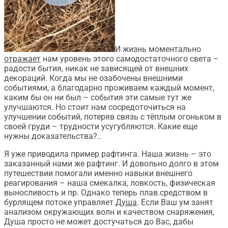
И жизнь моментально
отражает
нам уровень этого самодостаточного света –
радости бытия, никак не зависящей от внешних
декораций. Когда мы не озабочены внешними
событиями, а благодарно проживаем каждый момент,
каким бы он ни был – события эти самые тут же
улучшаются. Но стоит нам сосредоточиться на
улучшении событий, потеряв связь с тёплым огоньком в
своей груди – трудности усугубляются. Какие еще
нужны доказательства?..
Я уже приводила пример рафтинга. Наша жизнь – это
заказанный нами же рафтинг. И довольно долго в этом
путешествии помогали именно навыки внешнего
реагирования – наша смекалка, ловкость, физическая
выносливость и пр. Однако теперь плав.средством в
бурлящем потоке управляет
Душа
. Если Ваш ум занят
анализом окружающих волн и качеством снаряжения,
Душа просто не может достучаться до Вас, дабы