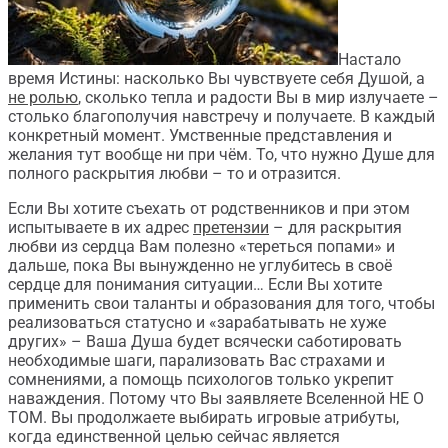
Настало
время Истины: насколько Вы чувствуете себя Душой, а
не ролью
, сколько тепла и радости Вы в мир излучаете –
столько благополучия навстречу и получаете. В каждый
конкретный момент. Умственные представления и
желания тут вообще ни при чём. То, что нужно Душе для
полного раскрытия любви – то и отразится.
Если Вы хотите съехать от родственников и при этом
испытываете в их адрес
претензии
– для раскрытия
любви из сердца Вам полезно «тереться попами» и
дальше, пока Вы вынужденно не углубитесь в своё
сердце для понимания ситуации… Если Вы хотите
применить свои таланты и образования для того, чтобы
реализоваться статусно и «зарабатывать не хуже
других» – Ваша Душа будет всячески саботировать
необходимые шаги, парализовать Вас страхами и
сомнениями, а помощь психологов только укрепит
наваждения. Потому что Вы заявляете Вселенной НЕ О
ТОМ. Вы продолжаете выбирать игровые атрибуты,
когда единственной целью сейчас является