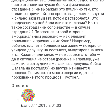
декорациями», заслоняющими мою радость бытия
часто становится чужая боль и физическое
страдание. Я не выражаю это публично тем, кто
является причиной, оно просто зацепляется внутри
и сильно захватывает, потом растворяется. Это
разделение чужой боли или это иллюзия? И что
такое сострадание, сопричастие — в случае
страданий ? Полезен ли второй стороне
эмоциональный резонанс — как элемент
понимания и признания их боли? Например,
ребенок плачет в большом магазине — потерялся,
увидела девушку на костылях, ампутирована нога
и тд. Кажется иди мимо — не касается это тебя —
да и ситуация не острая (ребенка, например, уже
заметили сотрудники магазина, а девушка бойко
шагала на костылях) но внутри начинается
процесс. Понимаю. то много энергии идет на
проживание этого процесса. Пустое?…
Ответить
Бая
03.11.2016 в 01:03