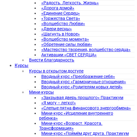
«Радость. Легкость. Жизнь»
«Дорога домой»
«Единение Сердец»
«Торжества Света»
«Волшебство Любви»
«Двери весны»
«Шагнуть в Новое»
«Волшебство момента»
«Обретение силы любви»
«Мастерство творения, волшебство сердца»
Активации «СВЕТ СЕРДЦА»
Внести благодарность
Курсы
Курсы в открытом доступе
Вводный курс «Преображение себя»
Вводный курс «Гармоничные отношения»
Вводный курс «Родителям новых детей»
Мини-курсы
«Закрывая дверь прошлого» Практикум
«Я могу – легко!»
«Слепые пятна финансового энергообмена»
Мини-курс «Исцеление внутреннего
ребенка»
Мини-курс «Возраст. Красота.
Трансформация»
Мини-курс «Поймём друг друга. Практикум