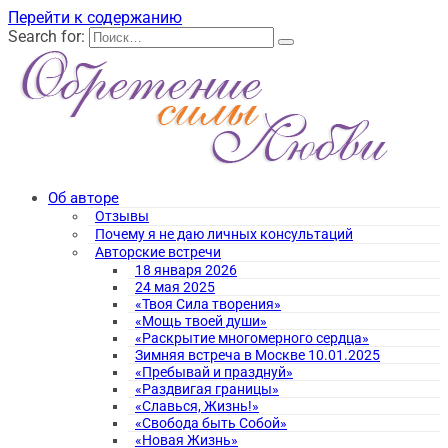
Перейти к содержанию
Search for:
Об авторе
Отзывы
Почему я не даю личных консультаций
Авторские встречи
18 января 2026
24 мая 2025
«Твоя Сила творения»
«Мощь твоей души»
«Раскрытие многомерного сердца»
Зимняя встреча в Москве 10.01.2025
«Пребывай и празднуй»
«Раздвигая границы»
«Славься, Жизнь!»
«Свобода быть Собой»
«Новая Жизнь»