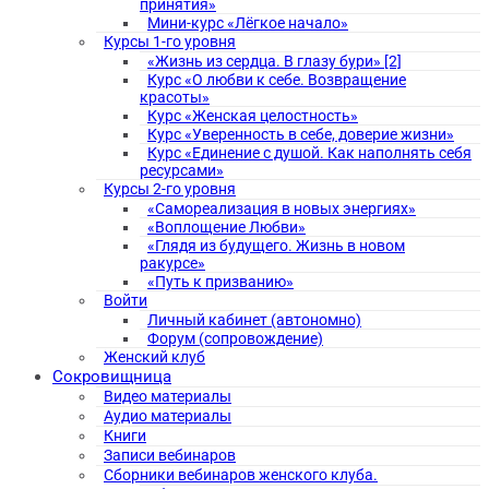
принятия»
Мини-курс «Лёгкое начало»
Курсы 1-го уровня
«Жизнь из сердца. В глазу бури» [2]
Курс «О любви к себе. Возвращение
красоты»
Курс «Женская целостность»
Курс «Уверенность в себе, доверие жизни»
Курс «Единение с душой. Как наполнять себя
ресурсами»
Курсы 2-го уровня
«Самореализация в новых энергиях»
«Воплощение Любви»
«Глядя из будущего. Жизнь в новом
ракурсе»
«Путь к призванию»
Войти
Личный кабинет (автономно)
Форум (сопровождение)
Женский клуб
Сокровищница
Видео материалы
Аудио материалы
Книги
Записи вебинаров
Сборники вебинаров женского клуба.