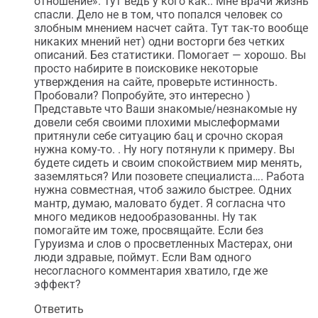
отношение». Тут ведь у кого как.. Мне врачи жизнь
спасли. Дело не в том, что попался человек со
злобным мнением насчет сайта. Тут так-то вообще
никаких мнений нет) одни восторги без четких
описаний. Без статистики. Помогает — хорошо. Вы
просто набирите в поисковике некоторые
утверждения на сайте, проверьте истинность.
Пробовали? Попробуйте, это интересно )
Представьте что Ваши знакомые/незнакомые ну
довели себя своими плохими мыслеформами
притянули себе ситуацию бац и срочно скорая
нужна кому-то. . Ну ногу потянули к примеру. Вы
будете сидеть и своим спокойствием мир менять,
заземляться? Или позовете специалиста…. Работа
нужна совместная, чтоб зажило быстрее. Одних
мантр, думаю, маловато будет. Я согласна что
много медиков недообразованны. Ну так
помогайте им тоже, просвящайте. Если без
Гуруизма и слов о просветленных Мастерах, они
люди здравые, поймут. Если Вам одного
несогласного комментария хватило, где же
эффект?
Ответить