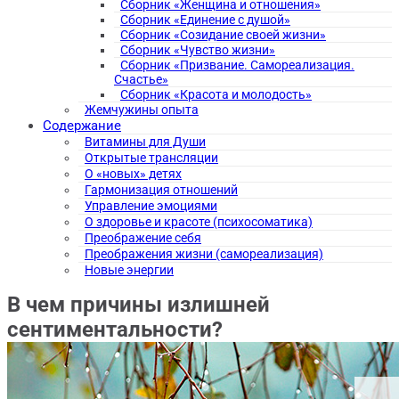
Сборник «Женщина и отношения»
Сборник «Единение с душой»
Сборник «Созидание своей жизни»
Сборник «Чувство жизни»
Сборник «Призвание. Самореализация.
Счастье»
Сборник «Красота и молодость»
Жемчужины опыта
Содержание
Витамины для Души
Открытые трансляции
О «новых» детях
Гармонизация отношений
Управление эмоциями
О здоровье и красоте (психосоматика)
Преображение себя
Преображения жизни (самореализация)
Новые энергии
В чем причины излишней
сентиментальности?