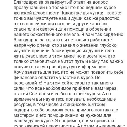
Благодарю за развёрнутый ответ на вопрос
прозвучавший на только что прошедшем курсе
женской целостности! Какая же вы чуткая, как же
тонко вы чувствуете наши души как же радостно,
что в нашей жизни есть вы и другие ангелы
спасители и светочи для помощи в обретении
нашего божественного начала. Я вам так сердечно
благодарна за то, что вы не только работаете
напрямую с теми кто заявил о желании глубоко
изучить причины блокирующие их души и тело
жить счастливо в этом мире, но и всем тем, кто
только становиться на этот путь и кому так важно
получить такую развёрнутую информацию.
Хочу заявить для тех, кто не может позволить себе
финансово оплатить участие в курсе. Не
переживайте! На этом сайте скрыто так много
силы, что все необходимое прийдет к вам через
статьи Светланы и ее бесплатные курсы. А со
временем вы научитесь призвать необходимые
ресурсы, в том числе и финансовые, чтобы
подарить себе возможность прямого контакта с
мастером и его помощниками на нужном для
вашей души курсе. Я например, прям призвала
курс «женской целостности». А потом и «единение с