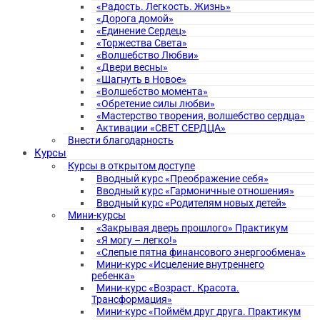
«Радость. Легкость. Жизнь»
«Дорога домой»
«Единение Сердец»
«Торжества Света»
«Волшебство Любви»
«Двери весны»
«Шагнуть в Новое»
«Волшебство момента»
«Обретение силы любви»
«Мастерство творения, волшебство сердца»
Активации «СВЕТ СЕРДЦА»
Внести благодарность
Курсы
Курсы в открытом доступе
Вводный курс «Преображение себя»
Вводный курс «Гармоничные отношения»
Вводный курс «Родителям новых детей»
Мини-курсы
«Закрывая дверь прошлого» Практикум
«Я могу – легко!»
«Слепые пятна финансового энергообмена»
Мини-курс «Исцеление внутреннего
ребенка»
Мини-курс «Возраст. Красота.
Трансформация»
Мини-курс «Поймём друг друга. Практикум