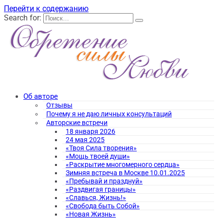
Перейти к содержанию
Search for:
Об авторе
Отзывы
Почему я не даю личных консультаций
Авторские встречи
18 января 2026
24 мая 2025
«Твоя Сила творения»
«Мощь твоей души»
«Раскрытие многомерного сердца»
Зимняя встреча в Москве 10.01.2025
«Пребывай и празднуй»
«Раздвигая границы»
«Славься, Жизнь!»
«Свобода быть Собой»
«Новая Жизнь»