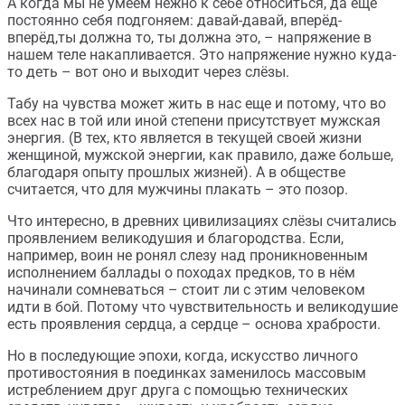
А когда мы не умеем нежно к себе относиться, да ещё
постоянно себя подгоняем: давай-давай, вперёд-
вперёд,ты должна то, ты должна это, – напряжение в
нашем теле накапливается. Это напряжение нужно куда-
то деть – вот оно и выходит через слёзы.
Табу на чувства может жить в нас еще и потому, что во
всех нас в той или иной степени присутствует мужская
энергия. (В тех, кто является в текущей своей жизни
женщиной, мужской энергии, как правило, даже больше,
благодаря опыту прошлых жизней). А в обществе
считается, что для мужчины плакать – это позор.
Что интересно, в древних цивилизациях слёзы считались
проявлением великодушия и благородства. Если,
например, воин не ронял слезу над проникновенным
исполнением баллады о походах предков, то в нём
начинали сомневаться – стоит ли с этим человеком
идти в бой. Потому что чувствительность и великодушие
есть проявления сердца, а сердце – основа храбрости.
Но в последующие эпохи, когда, искусство личного
противостояния в поединках заменилось массовым
истреблением друг друга с помощью технических