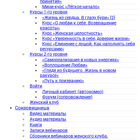
принятия»
Мини-курс «Лёгкое начало»
Курсы 1-го уровня
«Жизнь из сердца. В глазу бури» [2]
Курс «О любви к себе. Возвращение
красоты»
Курс «Женская целостность»
Курс «Уверенность в себе, доверие жизни»
Курс «Единение с душой. Как наполнять себя
ресурсами»
Курсы 2-го уровня
«Самореализация в новых энергиях»
«Воплощение Любви»
«Глядя из будущего. Жизнь в новом
ракурсе»
«Путь к призванию»
Войти
Личный кабинет (автономно)
Форум (сопровождение)
Женский клуб
Сокровищница
Видео материалы
Аудио материалы
Книги
Записи вебинаров
Сборники вебинаров женского клуба.