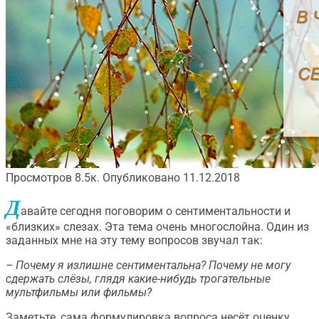
Просмотров
8.5к.
Опубликовано
11.12.2018
Д
авайте сегодня поговорим о сентиментальности и
«близких» слезах. Эта тема очень многослойна. Один из
заданных мне на эту тему вопросов звучал так:
– Почему я излишне сентиментальна?
Почему не могу
сдержать слёзы, глядя какие-нибудь трогательные
мультфильмы или фильмы?
Заметьте, сама формулировка вопроса несёт оценку