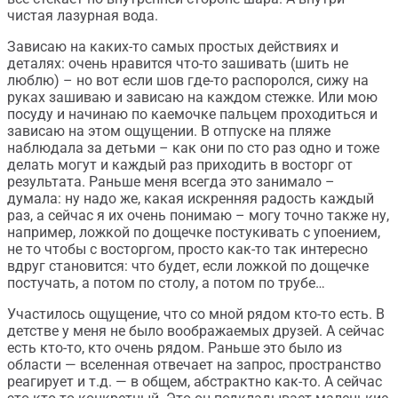
чистая лазурная вода.
Зависаю на каких-то самых простых действиях и
деталях: очень нравится что-то зашивать (шить не
люблю) – но вот если шов где-то распоролся, сижу на
руках зашиваю и зависаю на каждом стежке. Или мою
посуду и начинаю по каемочке пальцем проходиться и
зависаю на этом ощущении. В отпуске на пляже
наблюдала за детьми – как они по сто раз одно и тоже
делать могут и каждый раз приходить в восторг от
результата. Раньше меня всегда это занимало –
думала: ну надо же, какая искренняя радость каждый
раз, а сейчас я их очень понимаю – могу точно также ну,
например, ложкой по дощечке постукивать с упоением,
не то чтобы с восторгом, просто как-то так интересно
вдруг становится: что будет, если ложкой по дощечке
постучать, а потом по столу, а потом по трубе…
Участилось ощущение, что со мной рядом кто-то есть. В
детстве у меня не было воображаемых друзей. А сейчас
есть кто-то, кто очень рядом. Раньше это было из
области — вселенная отвечает на запрос, пространство
реагирует и т.д. — в общем, абстрактно как-то. А сейчас