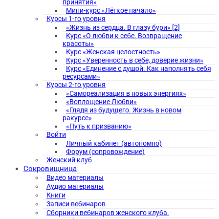
принятия»
Мини-курс «Лёгкое начало»
Курсы 1-го уровня
«Жизнь из сердца. В глазу бури» [2]
Курс «О любви к себе. Возвращение
красоты»
Курс «Женская целостность»
Курс «Уверенность в себе, доверие жизни»
Курс «Единение с душой. Как наполнять себя
ресурсами»
Курсы 2-го уровня
«Самореализация в новых энергиях»
«Воплощение Любви»
«Глядя из будущего. Жизнь в новом
ракурсе»
«Путь к призванию»
Войти
Личный кабинет (автономно)
Форум (сопровождение)
Женский клуб
Сокровищница
Видео материалы
Аудио материалы
Книги
Записи вебинаров
Сборники вебинаров женского клуба.