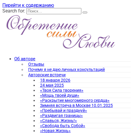
Перейти к содержанию
Search for:
Об авторе
Отзывы
Почему я не даю личных консультаций
Авторские встречи
18 января 2026
24 мая 2025
«Твоя Сила творения»
«Мощь твоей души»
«Раскрытие многомерного сердца»
Зимняя встреча в Москве 10.01.2025
«Пребывай и празднуй»
«Раздвигая границы»
«Славься, Жизнь!»
«Свобода быть Собой»
«Новая Жизнь»