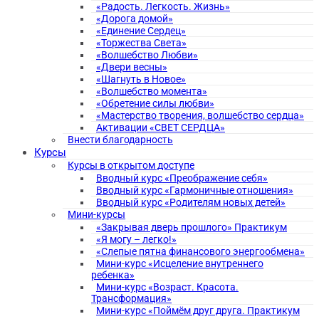
«Радость. Легкость. Жизнь»
«Дорога домой»
«Единение Сердец»
«Торжества Света»
«Волшебство Любви»
«Двери весны»
«Шагнуть в Новое»
«Волшебство момента»
«Обретение силы любви»
«Мастерство творения, волшебство сердца»
Активации «СВЕТ СЕРДЦА»
Внести благодарность
Курсы
Курсы в открытом доступе
Вводный курс «Преображение себя»
Вводный курс «Гармоничные отношения»
Вводный курс «Родителям новых детей»
Мини-курсы
«Закрывая дверь прошлого» Практикум
«Я могу – легко!»
«Слепые пятна финансового энергообмена»
Мини-курс «Исцеление внутреннего
ребенка»
Мини-курс «Возраст. Красота.
Трансформация»
Мини-курс «Поймём друг друга. Практикум