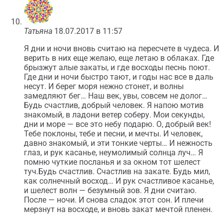
Татьяна
18.07.2017 в 11:57
Я дни и ночи вновь считаю на пересчете в чудеса. И
верить в них еще желаю, еще летаю в облаках. Где
брызжут алые закаты, и где восходы песнь поют.
Где дни и ночи быстро тают, и годы нас все в даль
несут. И берег моря нежно стонет, и волны
замедляют бег… Наш век, увы, совсем не долог…
Будь счастлив, добрый человек. Я напою мотив
знакомый, в ладони ветер соберу. Мои секунды,
дни и море — все это небу подарю. О, добрый век!
Тебе поклоны, тебе и песни, и мечты. И человек,
давно знакомый, и эти тонкие черты… И нежность
глаз, и рук касанье, неумолимый солнца луч… Я
помню чуткие посланья и за окном тот шелест
туч.Будь счастлив. Счастлив на закате. Будь мил,
как солнечный восход… И рук счастливое касанье,
и шелест волн — безумный зов. Я дни считаю.
После — ночи. И снова сладок этот сон. И плечи
мерзнут на восходе, и вновь закат мечтой пленен.