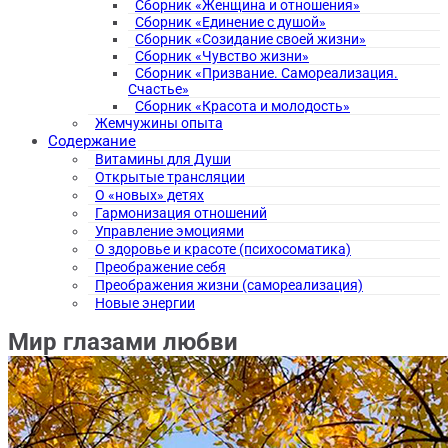
Сборник «Женщина и отношения»
Сборник «Единение с душой»
Сборник «Созидание своей жизни»
Сборник «Чувство жизни»
Сборник «Призвание. Самореализация.
Счастье»
Сборник «Красота и молодость»
Жемчужины опыта
Содержание
Витамины для Души
Открытые трансляции
О «новых» детях
Гармонизация отношений
Управление эмоциями
О здоровье и красоте (психосоматика)
Преображение себя
Преображения жизни (самореализация)
Новые энергии
Мир глазами любви