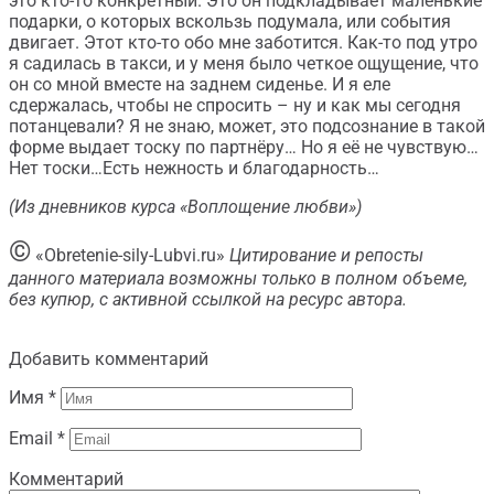
это кто-то конкретный. Это он подкладывает маленькие
подарки, о которых вскользь подумала, или события
двигает. Этот кто-то обо мне заботится. Как-то под утро
я садилась в такси, и у меня было четкое ощущение, что
он со мной вместе на заднем сиденье. И я еле
сдержалась, чтобы не спросить – ну и как мы сегодня
потанцевали? Я не знаю, может, это подсознание в такой
форме выдает тоску по партнёру… Но я её не чувствую…
Нет тоски…Есть нежность и благодарность…
(Из дневников курса «Воплощение любви»)
©
«Obretenie-sily-Lubvi.ru»
Цитирование и репосты
данного материала возможны только в полном объеме,
без купюр, с активной ссылкой на ресурс автора.
Добавить комментарий
Имя
*
Email
*
Комментарий