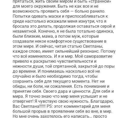
прятаться, жить своим миром и быть «странной»
для моего окружения. Быть не как все и не
возможность проявить себя — больно ранило.
Попытки одевать маски и приспосабливаться к
среде настолько искажали меня изнутри, что я
бросала это делать, продолжая оставаться серой и
незаметной. Конечно, я не была тотально одинока,
были близкие, мама, а потом муж, которые
создавали некое комфортное существование в
этом мире. И сейчас, читая статью Светланы,
каждое слово, имеет сильнейший резонанс. Потому
что всё изменилось. И я и мир. Моё саморазвитие
привело к раскрытию чувствительности и
нежности души, той спрятанной, закрытой до поры
до времени. И понимаешь насколько всё не
случайно и было необходимо тогда, чтобы
сохранить себя для текущего момента. Нет ни
обиды, ни боли, ни сожаления. Есть понимание и
принятие себя. Своего дара и ценности. Для себя и
мира. Я точно знаю что мир меня услышит и не
отвергнет! Я чувствую свою нужность. Благодарю,
Вас Светлана!!!!!! PS: этот комментарий для меня
большой прорыв в проявлении себя во вне, в мир.
Но мне очень захотелось его написать… просто