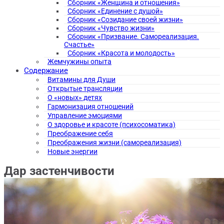
Сборник «Женщина и отношения»
Сборник «Единение с душой»
Сборник «Созидание своей жизни»
Сборник «Чувство жизни»
Сборник «Призвание. Самореализация.
Счастье»
Сборник «Красота и молодость»
Жемчужины опыта
Содержание
Витамины для Души
Открытые трансляции
О «новых» детях
Гармонизация отношений
Управление эмоциями
О здоровье и красоте (психосоматика)
Преображение себя
Преображения жизни (самореализация)
Новые энергии
Дар застенчивости