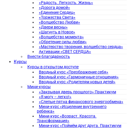
«Радость. Легкость. Жизнь»
«Дорога домой»
«Единение Сердец»
«Торжества Света»
«Волшебство Любви»
«Двери весны»
«Шагнуть в Новое»
«Волшебство момента»
«Обретение силы любви»
«Мастерство творения, волшебство сердца»
Активации «СВЕТ СЕРДЦА»
Внести благодарность
Курсы
Курсы в открытом доступе
Вводный курс «Преображение себя»
Вводный курс «Гармоничные отношения»
Вводный курс «Родителям новых детей»
Мини-курсы
«Закрывая дверь прошлого» Практикум
«Я могу – легко!»
«Слепые пятна финансового энергообмена»
Мини-курс «Исцеление внутреннего
ребенка»
Мини-курс «Возраст. Красота.
Трансформация»
Мини-курс «Поймём друг друга. Практикум