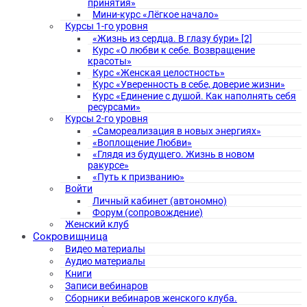
принятия»
Мини-курс «Лёгкое начало»
Курсы 1-го уровня
«Жизнь из сердца. В глазу бури» [2]
Курс «О любви к себе. Возвращение
красоты»
Курс «Женская целостность»
Курс «Уверенность в себе, доверие жизни»
Курс «Единение с душой. Как наполнять себя
ресурсами»
Курсы 2-го уровня
«Самореализация в новых энергиях»
«Воплощение Любви»
«Глядя из будущего. Жизнь в новом
ракурсе»
«Путь к призванию»
Войти
Личный кабинет (автономно)
Форум (сопровождение)
Женский клуб
Сокровищница
Видео материалы
Аудио материалы
Книги
Записи вебинаров
Сборники вебинаров женского клуба.