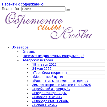
Перейти к содержанию
Search for:
Об авторе
Отзывы
Почему я не даю личных консультаций
Авторские встречи
18 января 2026
24 мая 2025
«Твоя Сила творения»
«Мощь твоей души»
«Раскрытие многомерного сердца»
Зимняя встреча в Москве 10.01.2025
«Пребывай и празднуй»
«Раздвигая границы»
«Славься, Жизнь!»
«Свобода быть Собой»
«Новая Жизнь»