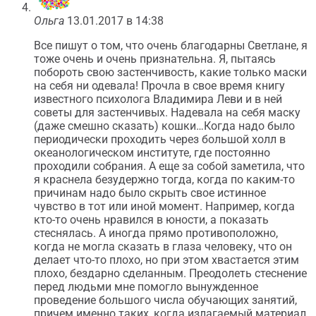
Ольга
13.01.2017 в 14:38
Все пишут о том, что очень благодарны Светлане, я
тоже очень и очень признательна. Я, пытаясь
побороть свою застенчивость, какие только маски
на себя ни одевала! Прочла в свое время книгу
известного психолога Владимира Леви и в ней
советы для застенчивых. Надевала на себя маску
(даже смешно сказать) кошки…Когда надо было
периодически проходить через большой холл в
океанологическом институте, где постоянно
проходили собрания. А еще за собой заметила, что
я краснела безудержно тогда, когда по каким-то
причинам надо было скрыть свое истинное
чувство в тот или иной момент. Например, когда
кто-то очень нравился в юности, а показать
стеснялась. А иногда прямо противоположно,
когда не могла сказать в глаза человеку, что он
делает что-то плохо, но при этом хвастается этим
плохо, бездарно сделанным. Преодолеть стеснение
перед людьми мне помогло вынужденное
проведение большого числа обучающих занятий,
причем именно таких, когда излагаемый материал