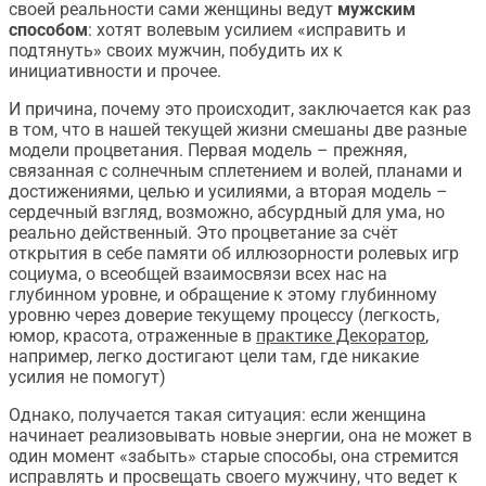
своей реальности сами женщины ведут
мужским
способом
: хотят волевым усилием «исправить и
подтянуть» своих мужчин, побудить их к
инициативности и прочее.
И причина, почему это происходит, заключается как раз
в том, что в нашей текущей жизни смешаны две разные
модели процветания. Первая модель – прежняя,
связанная с солнечным сплетением и волей, планами и
достижениями, целью и усилиями, а вторая модель –
сердечный взгляд, возможно, абсурдный для ума, но
реально действенный. Это процветание за счёт
открытия в себе памяти об иллюзорности ролевых игр
социума, о всеобщей взаимосвязи всех нас на
глубинном уровне, и обращение к этому глубинному
уровню через доверие текущему процессу (легкость,
юмор, красота, отраженные в
практике Декоратор
,
например, легко достигают цели там, где никакие
усилия не помогут)
Однако, получается такая ситуация: если женщина
начинает реализовывать новые энергии, она не может в
один момент «забыть» старые способы, она стремится
исправлять и просвещать своего мужчину, что ведет к