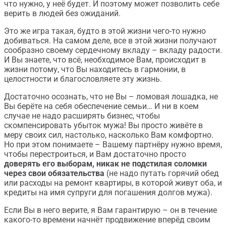
что нужно, у неё будет. И поэтому может позволить себе
верить в людей без ожиданий.
Это же игра такая, будто в этой жизни чего-то нужно
добиваться. На самом деле, все в этой жизни получают
сообразно своему сердечному вкладу – вкладу радости.
И Вы знаете, что всё, необходимое Вам, происходит в
жизни потому, что Вы находитесь в гармонии, в
целостности и благословляете эту жизнь.
Достаточно осознать, что не Вы – ломовая лошадка, не
Вы берёте на себя обеспечение семьи… И ни в коем
случае не надо расширять бизнес, чтобы
скомпенсировать убыток мужа! Вы просто живёте в
меру своих сил, настолько, насколько Вам комфортно.
Но при этом понимаете – Вашему партнёру нужно время,
чтобы перестроиться, и Вам достаточно просто
доверять его выборам, никак не подстилая соломки
через свои обязательства
(не надо путать горячий обед
или расходы на ремонт квартиры, в которой живут оба, и
кредиты на имя супруги для погашения долгов мужа).
Если Вы в него верите, я Вам гарантирую – он в течение
какого-то времени начнёт продвижение вперёд своим