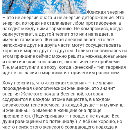
Женская энергия
– это не энергия очага и не энергия деторождения. Это
энергия, которая не сталкивает лбом противоречия, а
находит между ними гармонию. Не компромисс, когда
один уступает, а другой терпит это или нападает, а
именно гармонию. Женская энергия знает, что все
непохожие друг на друга части могут сосуществовать
хорошо и мирно друг с с другом. Только основываясь на
этом принципе сейчас можно решить межнациональные
и политические конфликты, экологические проблемы.
Т.е. мы вступили в эпоху, когда «женский» тип творения
идёт в согласии с мировым историческим развитием.
Хочу пояснить, что «женская энергия» — не значит
порождённая биологической женщиной, это значит
энергия Женского начала Вселенной, которая
содержится в каждом атоме вещества, в каждом
физическом теле космоса, в каждой душе – и мужчины,
и женщины. Но именно в женщине она проще
проявляется. (Подчеркиваю — проще, а не лучше. Все
души равноценны по потенциалу.) И всё бы хорошо, но
часто поиск этого женского созидающего подхода к