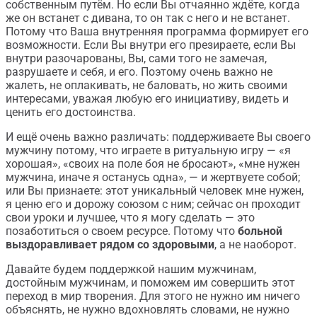
собственным путём. Но если Вы отчаянно ждёте, когда
же он встанет с дивана, то он так с него и не встанет.
Потому что Ваша внутренняя программа формирует его
возможности. Если Вы внутри его презираете, если Вы
внутри разочарованы, Вы, сами того не замечая,
разрушаете и себя, и его. Поэтому очень важно не
жалеть, не оплакивать, не баловать, но жить своими
интересами, уважая любую его инициативу, видеть и
ценить его достоинства.
И ещё очень важно различать: поддерживаете Вы своего
мужчину потому, что играете в ритуальную игру — «я
хорошая», «своих на поле боя не бросают», «мне нужен
мужчина, иначе я останусь одна», — и жертвуете собой;
или Вы признаете: этот уникальный человек мне нужен,
я ценю его и дорожу союзом с ним; сейчас он проходит
свои уроки и лучшее, что я могу сделать — это
позаботиться о своем ресурсе. Потому что
больной
выздоравливает рядом со здоровыми
, а не наоборот.
Давайте будем поддержкой нашим мужчинам,
достойным мужчинам, и поможем им совершить этот
переход в мир творения. Для этого не нужно им ничего
объяснять, не нужно вдохновлять словами, не нужно