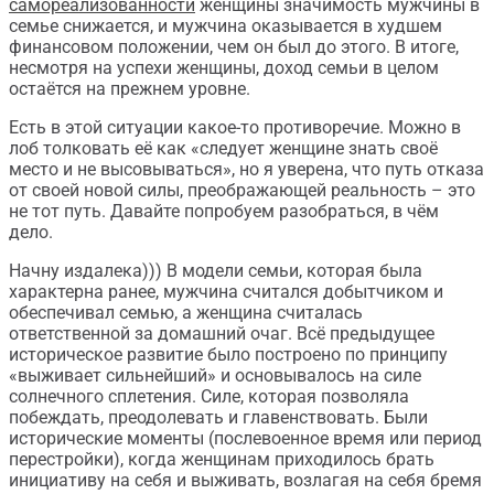
самореализованности
женщины значимость мужчины в
семье снижается, и мужчина оказывается в худшем
финансовом положении, чем он был до этого. В итоге,
несмотря на успехи женщины, доход семьи в целом
остаётся на прежнем уровне.
Есть в этой ситуации какое-то противоречие. Можно в
лоб толковать её как «следует женщине знать своё
место и не высовываться», но я уверена, что путь отказа
от своей новой силы, преображающей реальность – это
не тот путь. Давайте попробуем разобраться, в чём
дело.
Начну издалека))) В модели семьи, которая была
характерна ранее, мужчина считался добытчиком и
обеспечивал семью, а женщина считалась
ответственной за домашний очаг. Всё предыдущее
историческое развитие было построено по принципу
«выживает сильнейший» и основывалось на силе
солнечного сплетения. Силе, которая позволяла
побеждать, преодолевать и главенствовать. Были
исторические моменты (послевоенное время или период
перестройки), когда женщинам приходилось брать
инициативу на себя и выживать, возлагая на себя бремя