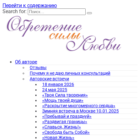
Перейти к содержанию
Search for:
Об авторе
Отзывы
Почему я не даю личных консультаций
Авторские встречи
18 января 2026
24 мая 2025
«Твоя Сила творения»
«Мощь твоей души»
«Раскрытие многомерного сердца»
Зимняя встреча в Москве 10.01.2025
«Пребывай и празднуй»
«Раздвигая границы»
«Славься, Жизнь!»
«Свобода быть Собой»
«Новая Жизнь»