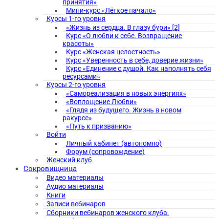
принятия»
Мини-курс «Лёгкое начало»
Курсы 1-го уровня
«Жизнь из сердца. В глазу бури» [2]
Курс «О любви к себе. Возвращение
красоты»
Курс «Женская целостность»
Курс «Уверенность в себе, доверие жизни»
Курс «Единение с душой. Как наполнять себя
ресурсами»
Курсы 2-го уровня
«Самореализация в новых энергиях»
«Воплощение Любви»
«Глядя из будущего. Жизнь в новом
ракурсе»
«Путь к призванию»
Войти
Личный кабинет (автономно)
Форум (сопровождение)
Женский клуб
Сокровищница
Видео материалы
Аудио материалы
Книги
Записи вебинаров
Сборники вебинаров женского клуба.