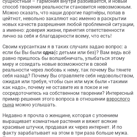
сущностный – гармония внутри разбивается, и новый
способ творения реальности становится невозможным.
Можно сказать, что наши дорогие партнёры, попав в
цейтнот, невольно закаляют нас именно в раскрытии
новых качеств разрешения любой проблемной ситуации,
а именно: доверия жизни, принятия ответственности
лично за себя и благодарности всему, что есть!
Своим курсанткам я в таких случаях задаю вопрос: а
если бы Вы были
одна
(с детьми или без)? Вам ведь всё
равно пришлось бы волшебничать, улыбаться этому
миру и созидать новые возможности в своей
реальности через любовь к нему, так почему Вы тянете
себя назад? Почему Вы отравляете себя недовольством,
ожидая или требуя, чтобы сын или муж были «такими
как надо», почему не оставите их в покое и не
сосредоточитесь на собственном творении? Интересный
пример решения этого вопроса в отношении
взрослого
сына
можно услышать.
Недавно я прочла о женщине, которая с упоением
выращивает комнатные растения и вяжет всякие
красивые штучки, продавая их через интернет. И по
факту зарабатывает на этом в три раза больше мужа.