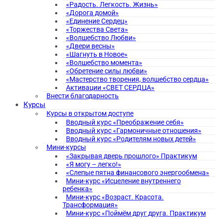
«Радость. Легкость. Жизнь»
«Дорога домой»
«Единение Сердец»
«Торжества Света»
«Волшебство Любви»
«Двери весны»
«Шагнуть в Новое»
«Волшебство момента»
«Обретение силы любви»
«Мастерство творения, волшебство сердца»
Активации «СВЕТ СЕРДЦА»
Внести благодарность
Курсы
Курсы в открытом доступе
Вводный курс «Преображение себя»
Вводный курс «Гармоничные отношения»
Вводный курс «Родителям новых детей»
Мини-курсы
«Закрывая дверь прошлого» Практикум
«Я могу – легко!»
«Слепые пятна финансового энергообмена»
Мини-курс «Исцеление внутреннего
ребенка»
Мини-курс «Возраст. Красота.
Трансформация»
Мини-курс «Поймём друг друга. Практикум