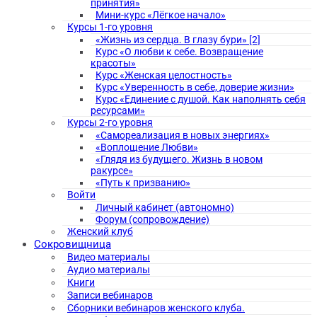
принятия»
Мини-курс «Лёгкое начало»
Курсы 1-го уровня
«Жизнь из сердца. В глазу бури» [2]
Курс «О любви к себе. Возвращение
красоты»
Курс «Женская целостность»
Курс «Уверенность в себе, доверие жизни»
Курс «Единение с душой. Как наполнять себя
ресурсами»
Курсы 2-го уровня
«Самореализация в новых энергиях»
«Воплощение Любви»
«Глядя из будущего. Жизнь в новом
ракурсе»
«Путь к призванию»
Войти
Личный кабинет (автономно)
Форум (сопровождение)
Женский клуб
Сокровищница
Видео материалы
Аудио материалы
Книги
Записи вебинаров
Сборники вебинаров женского клуба.