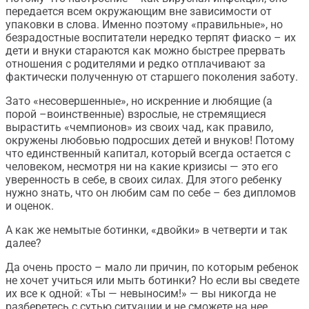
передается всем окружающим вне зависимости от
упаковки в слова. Именно поэтому «правильные», но
безрадостные воспитатели нередко терпят фиаско – их
дети и внуки стараются как можно быстрее прервать
отношения с родителями и редко отплачивают за
фактически полученную от старшего поколения заботу.
Зато «несовершенные», но искренние и любящие (а
порой –воинственные) взрослые, не стремящиеся
вырастить «чемпионов» из своих чад, как правило,
окружены любовью подросших детей и внуков! Потому
что единственный капитал, который всегда остается с
человеком, несмотря ни на какие кризисы — это его
уверенность в себе, в своих силах. Для этого ребенку
нужно знать, что он любим сам по себе – без дипломов
и оценок.
А как же немытые ботинки, «двойки» в четверти и так
далее?
Да очень просто – мало ли причин, по которым ребенок
не хочет учиться или мыть ботинки? Но если вы сведете
их все к одной: «Ты — невыносим!» — вы никогда не
разберетесь с сутью ситуации и не сможете на нее