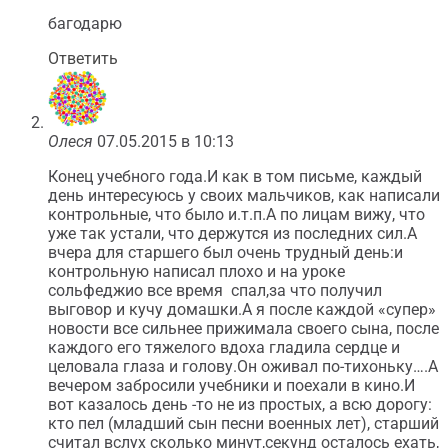
багодарю
Ответить
Олеся
07.05.2015 в 10:13
Конец учебного года.И как в том письме, каждый
день интересуюсь у своих мальчиков, как написали
контрольные, что было и.т.п.А по лицам вижу, что
уже так устали, что держутся из последних сил.А
вчера для старшего был очень трудный день:и
контрольную написал плохо и на уроке
сольфеджио все время спал,за что получил
выговор и кучу домашки.А я после каждой «супер»
новости все сильнее прижимала своего сына, после
каждого его тяжелого вдоха гладила сердце и
целовала глаза и голову.Он оживал по-тихоньку….А
вечером забросили учебники и поехали в кино.И
вот казалось день -то не из простых, а всю дорогу:
кто пел (младший сын песни военных лет), старший
считал вслух сколько минут,секунд осталось ехать,