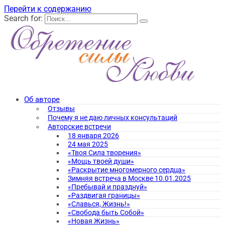
Перейти к содержанию
Search for:
Об авторе
Отзывы
Почему я не даю личных консультаций
Авторские встречи
18 января 2026
24 мая 2025
«Твоя Сила творения»
«Мощь твоей души»
«Раскрытие многомерного сердца»
Зимняя встреча в Москве 10.01.2025
«Пребывай и празднуй»
«Раздвигая границы»
«Славься, Жизнь!»
«Свобода быть Собой»
«Новая Жизнь»