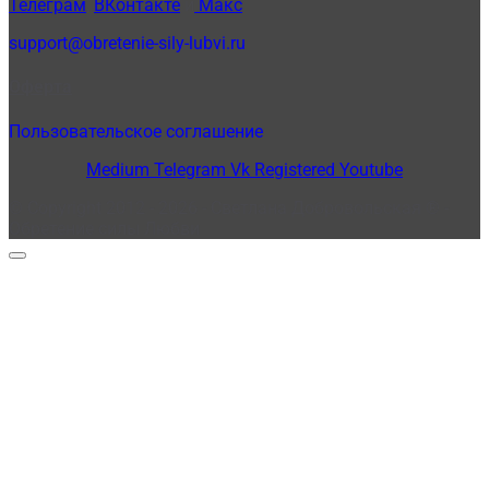
Телеграм
,
ВКонтакте
и
Макс
support@obretenie-sily-lubvi.ru
Оферта
Пользовательское соглашение
Medium
Telegram
Vk
Registered
Youtube
© Copyright 2012 - 2026 - Светлана Добровольская ® -
Обретение силы Любви