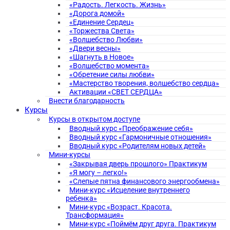
«Радость. Легкость. Жизнь»
«Дорога домой»
«Единение Сердец»
«Торжества Света»
«Волшебство Любви»
«Двери весны»
«Шагнуть в Новое»
«Волшебство момента»
«Обретение силы любви»
«Мастерство творения, волшебство сердца»
Активации «СВЕТ СЕРДЦА»
Внести благодарность
Курсы
Курсы в открытом доступе
Вводный курс «Преображение себя»
Вводный курс «Гармоничные отношения»
Вводный курс «Родителям новых детей»
Мини-курсы
«Закрывая дверь прошлого» Практикум
«Я могу – легко!»
«Слепые пятна финансового энергообмена»
Мини-курс «Исцеление внутреннего
ребенка»
Мини-курс «Возраст. Красота.
Трансформация»
Мини-курс «Поймём друг друга. Практикум