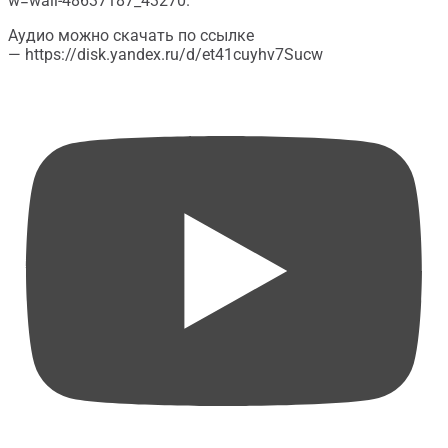
w=wall-48637187_43270.
Аудио можно скачать по ссылке
— https://disk.yandex.ru/d/et41cuyhv7Sucw