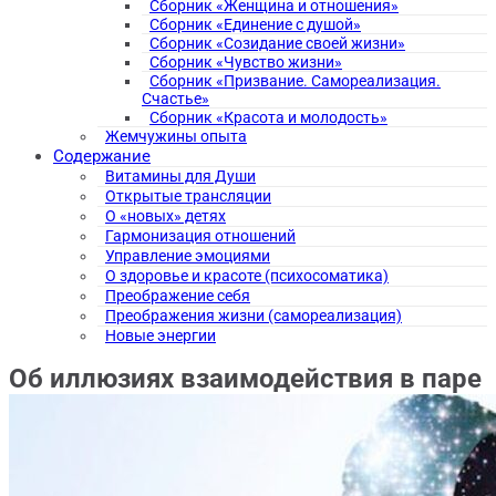
Сборник «Женщина и отношения»
Сборник «Единение с душой»
Сборник «Созидание своей жизни»
Сборник «Чувство жизни»
Сборник «Призвание. Самореализация.
Счастье»
Сборник «Красота и молодость»
Жемчужины опыта
Содержание
Витамины для Души
Открытые трансляции
О «новых» детях
Гармонизация отношений
Управление эмоциями
О здоровье и красоте (психосоматика)
Преображение себя
Преображения жизни (самореализация)
Новые энергии
Об иллюзиях взаимодействия в паре