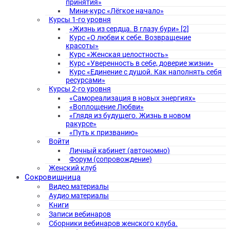
принятия»
Мини-курс «Лёгкое начало»
Курсы 1-го уровня
«Жизнь из сердца. В глазу бури» [2]
Курс «О любви к себе. Возвращение
красоты»
Курс «Женская целостность»
Курс «Уверенность в себе, доверие жизни»
Курс «Единение с душой. Как наполнять себя
ресурсами»
Курсы 2-го уровня
«Самореализация в новых энергиях»
«Воплощение Любви»
«Глядя из будущего. Жизнь в новом
ракурсе»
«Путь к призванию»
Войти
Личный кабинет (автономно)
Форум (сопровождение)
Женский клуб
Сокровищница
Видео материалы
Аудио материалы
Книги
Записи вебинаров
Сборники вебинаров женского клуба.