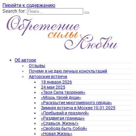
Перейти к содержанию
Search for:
Об авторе
Отзывы
Почему я не даю личных консультаций
Авторские встречи
18 января 2026
24 мая 2025
«Твоя Сила творения»
«Мощь твоей души»
«Раскрытие многомерного сердца»
Зимняя встреча в Москве 10.01.2025
«Пребывай и празднуй»
«Раздвигая границы»
«Славься, Жизнь!»
«Свобода быть Собой»
«Новая Жизнь»