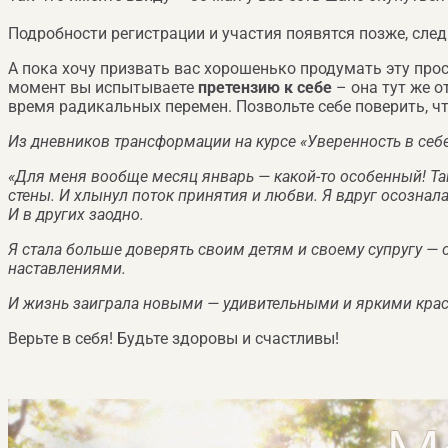
Подробности регистрации и участия появятся позже, след
А пока хочу призвать вас хорошенько продумать эту про
момент вы испытываете
претензию к себе
– она тут же о
время радикальных перемен. Позвольте себе поверить, ч
Из дневников трансформации на курсе «Уверенность в себ
«Для меня вообще месяц январь — какой-то особенный! Так
стены. И хлынул поток принятия и любви. Я вдруг осознала,
И в других заодно.
Я стала больше доверять своим детям и своему супругу — о
наставлениями.
И жизнь заиграла новыми — удивительными и яркими крас
Верьте в себя! Будьте здоровы и счастливы!