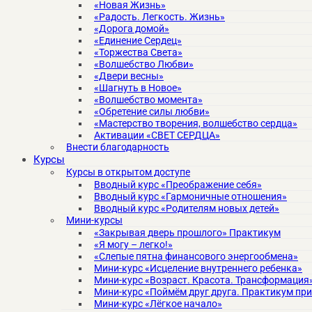
«Новая Жизнь»
«Радость. Легкость. Жизнь»
«Дорога домой»
«Единение Сердец»
«Торжества Света»
«Волшебство Любви»
«Двери весны»
«Шагнуть в Новое»
«Волшебство момента»
«Обретение силы любви»
«Мастерство творения, волшебство сердца»
Активации «СВЕТ СЕРДЦА»
Внести благодарность
Курсы
Курсы в открытом доступе
Вводный курс «Преображение себя»
Вводный курс «Гармоничные отношения»
Вводный курс «Родителям новых детей»
Мини-курсы
«Закрывая дверь прошлого» Практикум
«Я могу – легко!»
«Слепые пятна финансового энергообмена»
Мини-курс «Исцеление внутреннего ребенка»
Мини-курс «Возраст. Красота. Трансформация
Мини-курс «Поймём друг друга. Практикум пр
Мини-курс «Лёгкое начало»