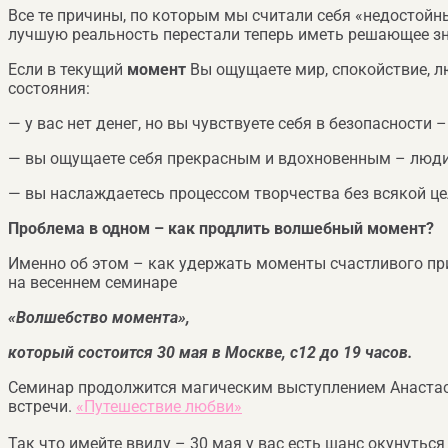
Все те причины, по которым мы считали себя «недостойн
лучшую реальность перестали теперь иметь решающее зна
Если в текущий
момент
Вы ощущаете мир, спокойствие, 
состояния:
— у вас нет денег, но вы чувствуете себя в безопасност
— вы ощущаете себя прекрасным и вдохновенным – люди б
— вы наслаждаетесь процессом творчества без всякой це
Проблема в одном – как продлить волшебный момент?
Именно об этом – как удержать моменты счастливого при
на весеннем семинаре
«Волшебство момента»,
который состоится 30 мая в Москве, с12 до 19 часов.
Семинар продолжится магическим выступлением Анастасии
встречи.
«Путешествие любви»
Так что имейте ввиду – 30 мая у вас есть шанс окунутьс