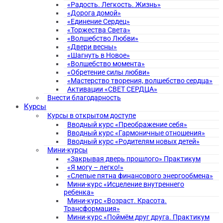
«Радость. Легкость. Жизнь»
«Дорога домой»
«Единение Сердец»
«Торжества Света»
«Волшебство Любви»
«Двери весны»
«Шагнуть в Новое»
«Волшебство момента»
«Обретение силы любви»
«Мастерство творения, волшебство сердца»
Активации «СВЕТ СЕРДЦА»
Внести благодарность
Курсы
Курсы в открытом доступе
Вводный курс «Преображение себя»
Вводный курс «Гармоничные отношения»
Вводный курс «Родителям новых детей»
Мини-курсы
«Закрывая дверь прошлого» Практикум
«Я могу – легко!»
«Слепые пятна финансового энергообмена»
Мини-курс «Исцеление внутреннего
ребенка»
Мини-курс «Возраст. Красота.
Трансформация»
Мини-курс «Поймём друг друга. Практикум