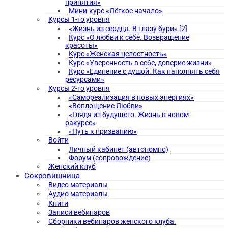
принятия»
Мини-курс «Лёгкое начало»
Курсы 1-го уровня
«Жизнь из сердца. В глазу бури» [2]
Курс «О любви к себе. Возвращение
красоты»
Курс «Женская целостность»
Курс «Уверенность в себе, доверие жизни»
Курс «Единение с душой. Как наполнять себя
ресурсами»
Курсы 2-го уровня
«Самореализация в новых энергиях»
«Воплощение Любви»
«Глядя из будущего. Жизнь в новом
ракурсе»
«Путь к призванию»
Войти
Личный кабинет (автономно)
Форум (сопровождение)
Женский клуб
Сокровищница
Видео материалы
Аудио материалы
Книги
Записи вебинаров
Сборники вебинаров женского клуба.