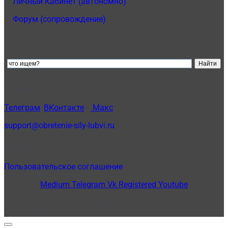
1.
Личный Кабинет (автономно)
2.
Форум (сопровождение)
Найти:
Техподдержка:
Телеграм
,
ВКонтакте
и
Макс
support@obretenie-sily-lubvi.ru
Оферта
Пользовательское соглашение
Medium
Telegram
Vk
Registered
Youtube
© Copyright 2012 - 2026 - Светлана Добровольская ® -
Обретение силы Любви