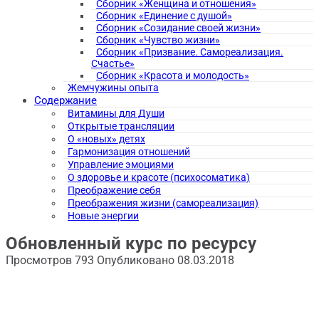
Сборник «Женщина и отношения»
Сборник «Единение с душой»
Сборник «Созидание своей жизни»
Сборник «Чувство жизни»
Сборник «Призвание. Самореализация.
Счастье»
Сборник «Красота и молодость»
Жемчужины опыта
Содержание
Витамины для Души
Открытые трансляции
О «новых» детях
Гармонизация отношений
Управление эмоциями
О здоровье и красоте (психосоматика)
Преображение себя
Преображения жизни (самореализация)
Новые энергии
Обновленный курс по ресурсу
Просмотров
793
Опубликовано
08.03.2018