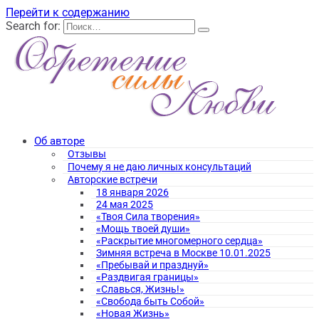
Перейти к содержанию
Search for:
Об авторе
Отзывы
Почему я не даю личных консультаций
Авторские встречи
18 января 2026
24 мая 2025
«Твоя Сила творения»
«Мощь твоей души»
«Раскрытие многомерного сердца»
Зимняя встреча в Москве 10.01.2025
«Пребывай и празднуй»
«Раздвигая границы»
«Славься, Жизнь!»
«Свобода быть Собой»
«Новая Жизнь»